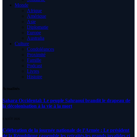
Monde
Afrique
Amérique
Asie
Diplomatie
Europe
Australia
Culture
Condoléances
Proximité
Famille
Podcast
Livres
Histoire
Actualités
Sahara Occidental: Le peuple Sahraoui brandit le drapeau de
la décolonisation à la vie à la mort
8 AOÛT 2026
Célébration de la journée nationale de l’Armée : Le président
de la République rassemble les retraités,les grands invalides et