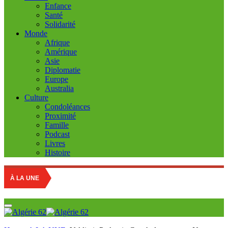
Enfance
Santé
Solidarité
Monde
Afrique
Amérique
Asie
Diplomatie
Europe
Australia
Culture
Condoléances
Proximité
Famille
Podcast
Livres
Histoire
Tabagisme: Un 
À LA UNE