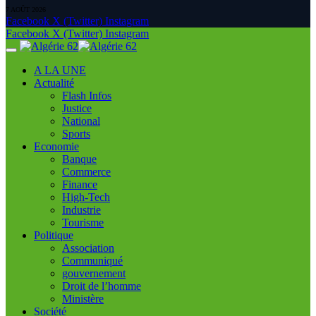
7 AOÛT 2026
Facebook
X (Twitter)
Instagram
Facebook
X (Twitter)
Instagram
A LA UNE
Actualité
Flash Infos
Justice
National
Sports
Economie
Banque
Commerce
Finance
High-Tech
Industrie
Tourisme
Politique
Association
Communiqué
gouvernement
Droit de l’homme
Ministère
Société