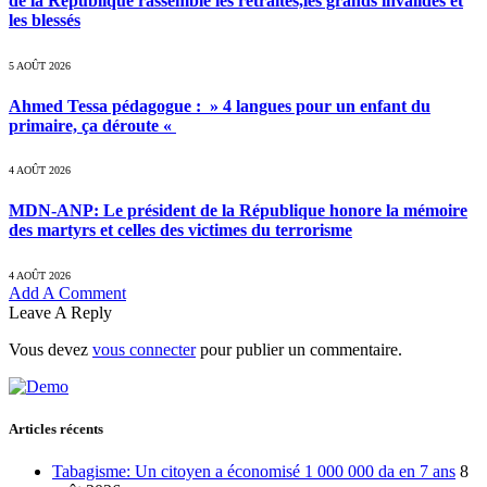
de la République rassemble les retraités,les grands invalides et
les blessés
5 AOÛT 2026
Ahmed Tessa pédagogue : » 4 langues pour un enfant du
primaire, ça déroute «
4 AOÛT 2026
MDN-ANP: Le président de la République honore la mémoire
des martyrs et celles des victimes du terrorisme
4 AOÛT 2026
Add A Comment
Leave A Reply
Vous devez
vous connecter
pour publier un commentaire.
Articles récents
Tabagisme: Un citoyen a économisé 1 000 000 da en 7 ans
8