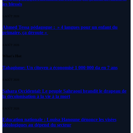
les blessés
5 AOÛT 2026
Ahmed Tessa pédagogue : » 4 langues pour un enfant du
primaire, ça déroute «
4 AOÛT 2026
What's Hot
Tabagisme: Un citoyen a économisé 1 000 000 da en 7 ans
8 AOÛT 2026
Sahara Occidental: Le peuple Sahraoui brandit le drapeau de
la décolonisation à la vie à la mort
8 AOÛT 2026
Education nationale : Louisa Hanoune dénonce les visées
idéologiques au dépend du secteur