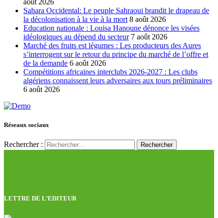
août 2026
Sahara Occidental: Le peuple Sahraoui brandit le drapeau de
la décolonisation à la vie à la mort
8 août 2026
Education nationale : Louisa Hanoune dénonce les visées
idéologiques au dépend du secteur
7 août 2026
Marché des fruits est légumes : Les producteurs des Aures
s’interrogent sur le retour du principe du marché de l’offre et
de la demande
6 août 2026
Compétitions africaines interclubs 2026-2027 : Les clubs
algériens connaissent leurs adversaires aux tours préliminaires
6 août 2026
Réseaux sociaux
Rechercher :
LETTRE DE L’EDITEUR