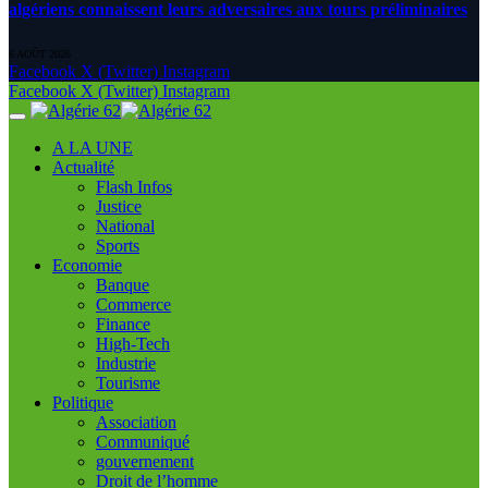
algériens connaissent leurs adversaires aux tours préliminaires
6 AOÛT 2026
Facebook
X (Twitter)
Instagram
Facebook
X (Twitter)
Instagram
A LA UNE
Actualité
Flash Infos
Justice
National
Sports
Economie
Banque
Commerce
Finance
High-Tech
Industrie
Tourisme
Politique
Association
Communiqué
gouvernement
Droit de l’homme