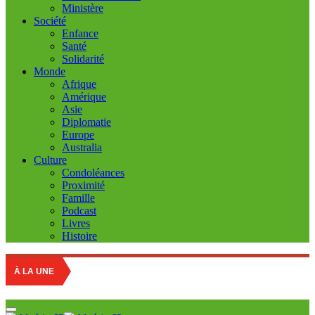
Ministère
Société
Enfance
Santé
Solidarité
Monde
Afrique
Amérique
Asie
Diplomatie
Europe
Australia
Culture
Condoléances
Proximité
Famille
Podcast
Livres
Histoire
Education
À LA UNE