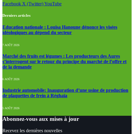
Facebook
X (Twitter)
YouTube
Derniers articles
Education nationale : Louisa Hanoune dénonce les visées
idéologiques au dépend du secteur
7 AOÛT 2026
Marché des fruits est légumes : Les producteurs des Aures
s’interrogent sur le retour du principe du marché de l’offre et
de la demande
6 AOÛT 2026
Industrie automobile: Inauguration d’une usine de production
de plaquettes de frein à Réghaïa
5 AOÛT 2026
Abonnez-vous aux mises à jour
Recevez les dernières nouvelles