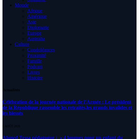
Monde
Afrique
Amérique
Asie
Diplomatie
Europe
Australia
Culture
Condoléances
Proximité
Famille
Podcast
Livres
Histoire
Actualités
Célébration de la journée nationale de l’Armée : Le président
de la République rassemble les retraités,les grands invalides et
les blessés
5 AOÛT 2026
Ahmed Tessa pédagogue : » 4 langues pour un enfant du