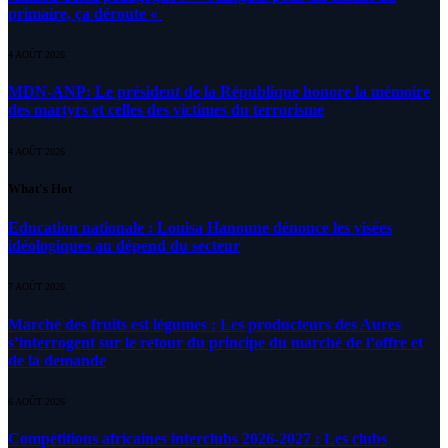
primaire, ça déroute «
4 AOÛT 2026
MDN-ANP: Le président de la République honore la mémoire
des martyrs et celles des victimes du terrorisme
4 AOÛT 2026
What's Hot
Education nationale : Louisa Hanoune dénonce les visées
idéologiques au dépend du secteur
7 AOÛT 2026
Marché des fruits est légumes : Les producteurs des Aures
s’interrogent sur le retour du principe du marché de l’offre et
de la demande
6 AOÛT 2026
Compétitions africaines interclubs 2026-2027 : Les clubs