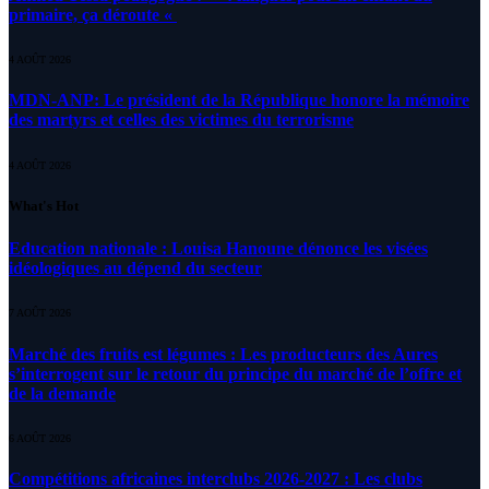
primaire, ça déroute «
4 AOÛT 2026
MDN-ANP: Le président de la République honore la mémoire
des martyrs et celles des victimes du terrorisme
4 AOÛT 2026
What's Hot
Education nationale : Louisa Hanoune dénonce les visées
idéologiques au dépend du secteur
7 AOÛT 2026
Marché des fruits est légumes : Les producteurs des Aures
s’interrogent sur le retour du principe du marché de l’offre et
de la demande
6 AOÛT 2026
Compétitions africaines interclubs 2026-2027 : Les clubs