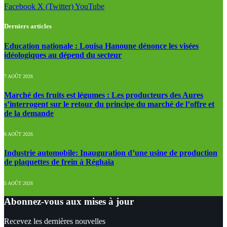
Facebook
X (Twitter)
YouTube
Derniers articles
Education nationale : Louisa Hanoune dénonce les visées
idéologiques au dépend du secteur
7 AOÛT 2026
Marché des fruits est légumes : Les producteurs des Aures
s’interrogent sur le retour du principe du marché de l’offre et
de la demande
6 AOÛT 2026
Industrie automobile: Inauguration d’une usine de production
de plaquettes de frein à Réghaïa
5 AOÛT 2026
Abonnez-vous aux mises à jour
Recevez les dernières nouvelles