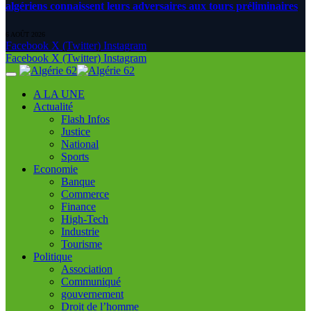
algériens connaissent leurs adversaires aux tours préliminaires
6 AOÛT 2026
Facebook
X (Twitter)
Instagram
Facebook
X (Twitter)
Instagram
A LA UNE
Actualité
Flash Infos
Justice
National
Sports
Economie
Banque
Commerce
Finance
High-Tech
Industrie
Tourisme
Politique
Association
Communiqué
gouvernement
Droit de l’homme