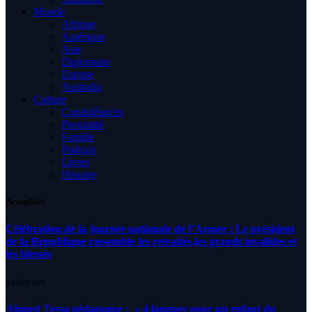
Monde
Afrique
Amérique
Asie
Diplomatie
Europe
Australia
Culture
Condoléances
Proximité
Famille
Podcast
Livres
Histoire
Actualités
Célébration de la journée nationale de l’Armée : Le président
de la République rassemble les retraités,les grands invalides et
les blessés
5 AOÛT 2026
Ahmed Tessa pédagogue : » 4 langues pour un enfant du