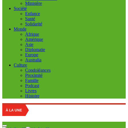
Ministère
Société
Enfance
Santé
Solidarité
Monde
Afrique
Amérique
Asie
Diplomatie
Europe
Australia
Culture
Condoléances
Proximité
Famille
Podcast
Livres
Histoire
Educatio
À LA UNE