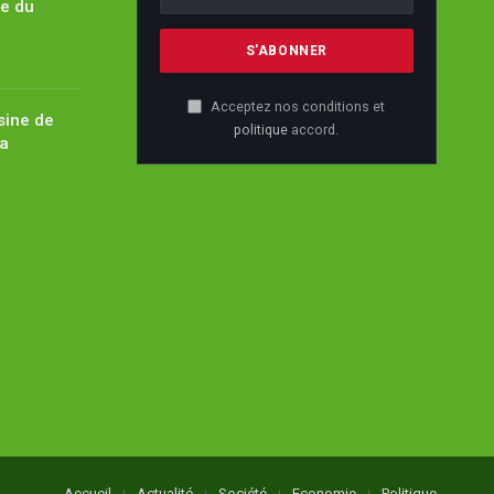
pe du
Acceptez nos conditions et
sine de
politique
accord.
ïa
Accueil
Actualité
Société
Economie
Politique