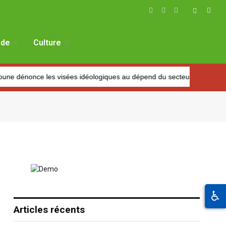
Facebook
X
Instagram
(Twitter)
de
Culture
énonce les visées idéologiques au dépend du secteur
Marché 
♿
Articles récents