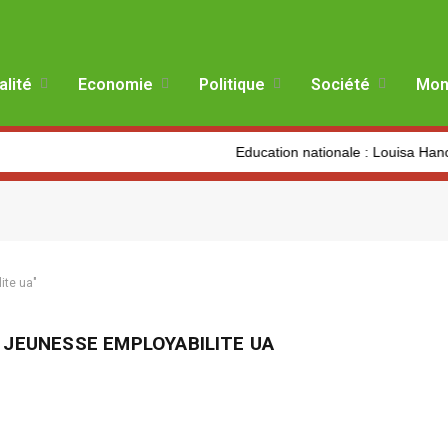
alité
Economie
Politique
Société
Mon
Education nationale : Louisa Hanoune d
ite ua"
JEUNESSE EMPLOYABILITE UA