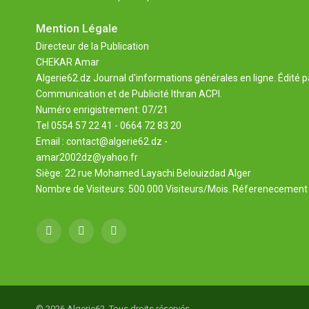
Mention Légale
Directeur de la Publication
CHEKAR Amar
Algerie62.dz Journal d'informations générales en ligne. Édité p
Communication et de Publicité Ithran ACPI.
Numéro enrigistrement: 07/21
Tel 0554 57 22 41 - 0664 72 83 20
Email : contact@algerie62.dz -
amar2002dz@yahoo.fr
Siège: 22 rue Mohamed Layachi Belouizdad Alger
Nombre de Visiteurs: 500.000 Visiteurs/Mois. Réferenecement 
Facebook
X
YouTube
(Twitter)
© 2026 Algerie62. Tous droits réservés