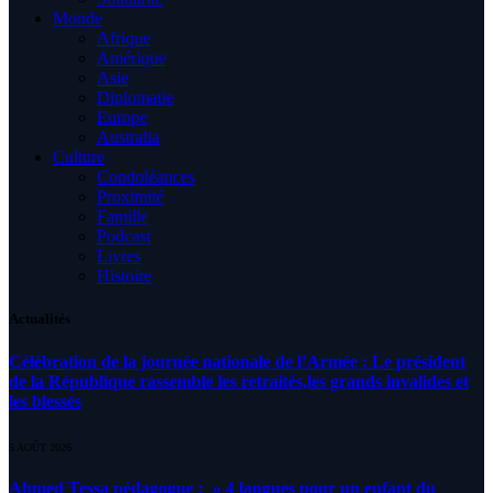
Monde
Afrique
Amérique
Asie
Diplomatie
Europe
Australia
Culture
Condoléances
Proximité
Famille
Podcast
Livres
Histoire
Actualités
Célébration de la journée nationale de l’Armée : Le président
de la République rassemble les retraités,les grands invalides et
les blessés
5 AOÛT 2026
Ahmed Tessa pédagogue : » 4 langues pour un enfant du