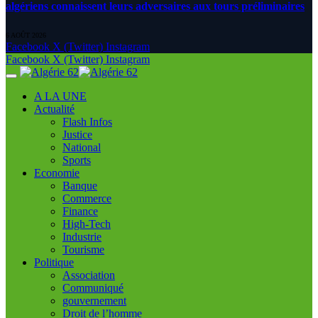
algériens connaissent leurs adversaires aux tours préliminaires
6 AOÛT 2026
Facebook
X (Twitter)
Instagram
Facebook
X (Twitter)
Instagram
A LA UNE
Actualité
Flash Infos
Justice
National
Sports
Economie
Banque
Commerce
Finance
High-Tech
Industrie
Tourisme
Politique
Association
Communiqué
gouvernement
Droit de l’homme