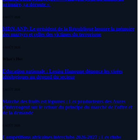
primaire, ça déroute «
4 AOÛT 2026
MDN-ANP: Le président de la République honore la mémoire
des martyrs et celles des victimes du terrorisme
4 AOÛT 2026
What's Hot
Education nationale : Louisa Hanoune dénonce les visées
idéologiques au dépend du secteur
7 AOÛT 2026
Marché des fruits est légumes : Les producteurs des Aures
s’interrogent sur le retour du principe du marché de l’offre et
de la demande
6 AOÛT 2026
Compétitions africaines interclubs 2026-2027 : Les clubs