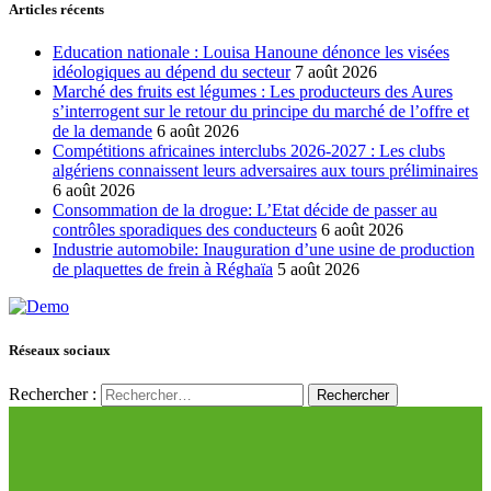
Articles récents
Education nationale : Louisa Hanoune dénonce les visées
idéologiques au dépend du secteur
7 août 2026
Marché des fruits est légumes : Les producteurs des Aures
s’interrogent sur le retour du principe du marché de l’offre et
de la demande
6 août 2026
Compétitions africaines interclubs 2026-2027 : Les clubs
algériens connaissent leurs adversaires aux tours préliminaires
6 août 2026
Consommation de la drogue: L’Etat décide de passer au
contrôles sporadiques des conducteurs
6 août 2026
Industrie automobile: Inauguration d’une usine de production
de plaquettes de frein à Réghaïa
5 août 2026
Réseaux sociaux
Rechercher :