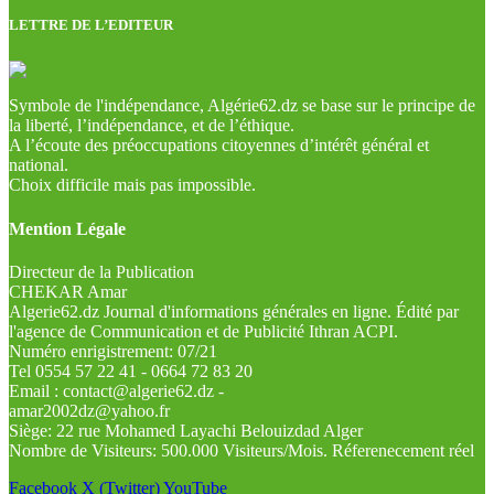
LETTRE DE L’EDITEUR
Symbole de l'indépendance, Algérie62.dz se base sur le principe de
la liberté, l’indépendance, et de l’éthique.
A l’écoute des préoccupations citoyennes d’intérêt général et
national.
Choix difficile mais pas impossible.
Mention Légale
Directeur de la Publication
CHEKAR Amar
Algerie62.dz Journal d'informations générales en ligne. Édité par
l'agence de Communication et de Publicité Ithran ACPI.
Numéro enrigistrement: 07/21
Tel 0554 57 22 41 - 0664 72 83 20
Email : contact@algerie62.dz -
amar2002dz@yahoo.fr
Siège: 22 rue Mohamed Layachi Belouizdad Alger
Nombre de Visiteurs: 500.000 Visiteurs/Mois. Réferenecement réel
Facebook
X (Twitter)
YouTube