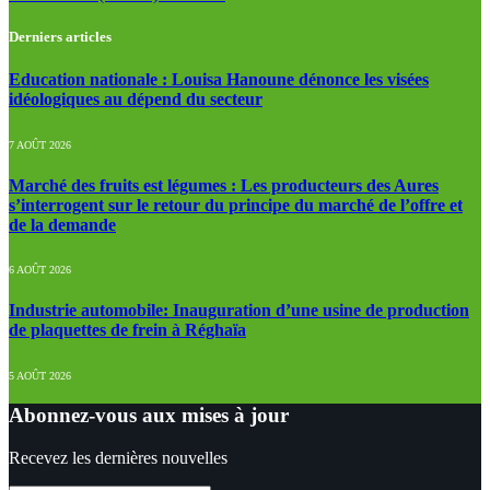
Derniers articles
Education nationale : Louisa Hanoune dénonce les visées
idéologiques au dépend du secteur
7 AOÛT 2026
Marché des fruits est légumes : Les producteurs des Aures
s’interrogent sur le retour du principe du marché de l’offre et
de la demande
6 AOÛT 2026
Industrie automobile: Inauguration d’une usine de production
de plaquettes de frein à Réghaïa
5 AOÛT 2026
Abonnez-vous aux mises à jour
Recevez les dernières nouvelles