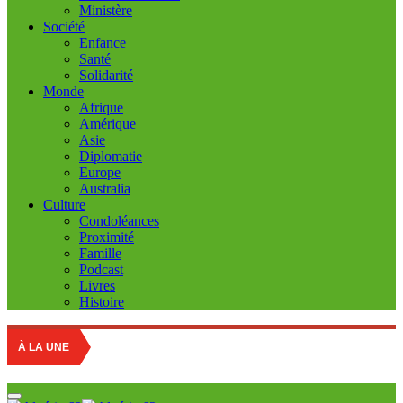
Ministère
Société
Enfance
Santé
Solidarité
Monde
Afrique
Amérique
Asie
Diplomatie
Europe
Australia
Culture
Condoléances
Proximité
Famille
Podcast
Livres
Histoire
Educat
À LA UNE