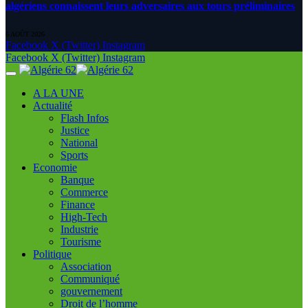
algériens connaissent leurs adversaires aux tours préliminaires
6 AOÛT 2026
Facebook
X (Twitter)
Instagram
Facebook
X (Twitter)
Instagram
A LA UNE
Actualité
Flash Infos
Justice
National
Sports
Economie
Banque
Commerce
Finance
High-Tech
Industrie
Tourisme
Politique
Association
Communiqué
gouvernement
Droit de l’homme