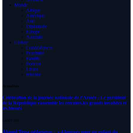
Monde
Afrique
Amérique
Asie
Diplomatie
Europe
Australia
Culture
Condoléances
Proximité
Famille
Podcast
Livres
Histoire
Actualités
Célébration de la journée nationale de l’Armée : Le président
de la République rassemble les retraités,les grands invalides et
les blessés
5 AOÛT 2026
Ahmed Tessa pédagogue : » 4 langues pour un enfant du