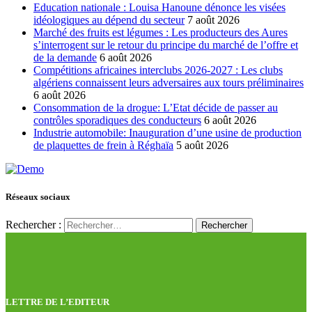
Education nationale : Louisa Hanoune dénonce les visées
idéologiques au dépend du secteur
7 août 2026
Marché des fruits est légumes : Les producteurs des Aures
s’interrogent sur le retour du principe du marché de l’offre et
de la demande
6 août 2026
Compétitions africaines interclubs 2026-2027 : Les clubs
algériens connaissent leurs adversaires aux tours préliminaires
6 août 2026
Consommation de la drogue: L’Etat décide de passer au
contrôles sporadiques des conducteurs
6 août 2026
Industrie automobile: Inauguration d’une usine de production
de plaquettes de frein à Réghaïa
5 août 2026
Réseaux sociaux
Rechercher :
LETTRE DE L’EDITEUR