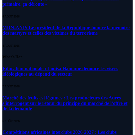
primaire, ça déroute «
4 AOÛT 2026
MDN-ANP: Le président de la République honore la mémoire
des martyrs et celles des victimes du terrorisme
4 AOÛT 2026
What's Hot
Education nationale : Louisa Hanoune dénonce les visées
idéologiques au dépend du secteur
7 AOÛT 2026
Marché des fruits est légumes : Les producteurs des Aures
s’interrogent sur le retour du principe du marché de l’offre et
de la demande
6 AOÛT 2026
Compétitions africaines interclubs 2026-2027 : Les clubs