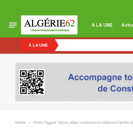
A LA UNE
Actua
À LA UNE
»
Home
Posts Tagged "deces alban condoleance tebboune famille d