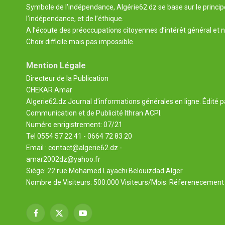
Symbole de l'indépendance, Algérie62.dz se base sur le principe 
l’indépendance, et de l’éthique.
A l’écoute des préoccupations citoyennes d’intérêt général et n
Choix difficile mais pas impossible.
Mention Légale
Directeur de la Publication
CHEKAR Amar
Algerie62.dz Journal d'informations générales en ligne. Édité p
Communication et de Publicité Ithran ACPI.
Numéro enrigistrement: 07/21
Tel 0554 57 22 41 - 0664 72 83 20
Email : contact@algerie62.dz -
amar2002dz@yahoo.fr
Siège: 22 rue Mohamed Layachi Belouizdad Alger
Nombre de Visiteurs: 500.000 Visiteurs/Mois. Réferenecement 
Facebook
X
YouTube