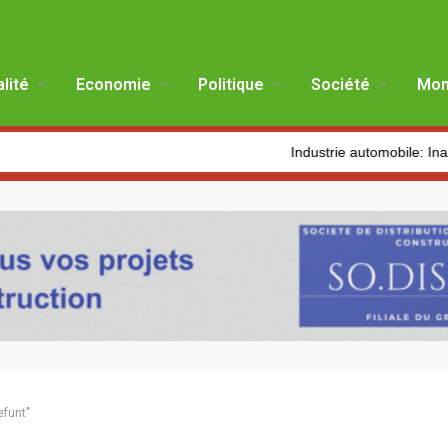
lité
Economie
Politique
Société
Mon
Industrie automobile: Inauguration 
efunt"