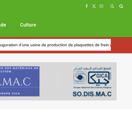
Facebook
X
Instagram
(Twitter)
de
Culture
d’une usine de production de plaquettes de frein à Réghaïa
Pé