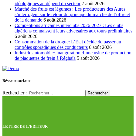
idéologiques au dépend du secteur
7 août 2026
Marché des fruits est légumes : Les producteurs des Aures
s’interrogent sur le retour du principe du marché de l’offre et
de la demande
6 août 2026
Compétitions africaines interclubs 2026-2027 : Les clubs
algériens connaissent leurs adversaires aux tours préliminaires
6 août 2026
Consommation de la drogue: L’Etat décide de passer au
contrôles sporadiques des conducteurs
6 août 2026
Industrie automobile: Inauguration d’une usine de production
de plaquettes de frein à Réghaïa
5 août 2026
Réseaux sociaux
Rechercher :
LETTRE DE L’EDITEUR