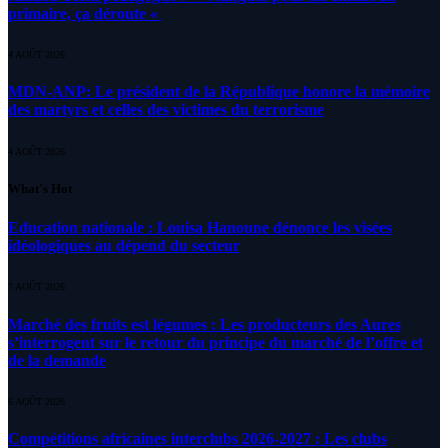
primaire, ça déroute «
4 AOÛT 2026
MDN-ANP: Le président de la République honore la mémoire
des martyrs et celles des victimes du terrorisme
4 AOÛT 2026
What's Hot
Education nationale : Louisa Hanoune dénonce les visées
idéologiques au dépend du secteur
7 AOÛT 2026
Marché des fruits est légumes : Les producteurs des Aures
s’interrogent sur le retour du principe du marché de l’offre et
de la demande
6 AOÛT 2026
Compétitions africaines interclubs 2026-2027 : Les clubs