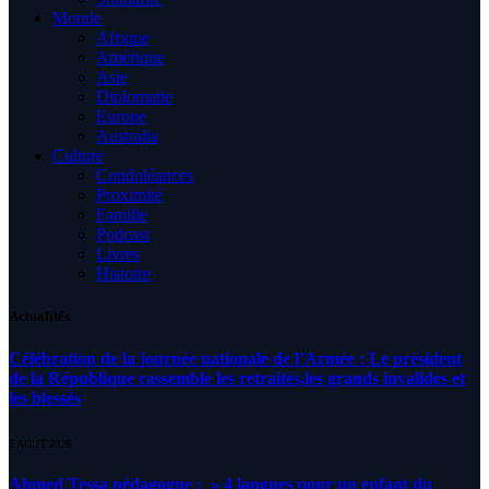
Monde
Afrique
Amérique
Asie
Diplomatie
Europe
Australia
Culture
Condoléances
Proximité
Famille
Podcast
Livres
Histoire
Actualités
Célébration de la journée nationale de l’Armée : Le président
de la République rassemble les retraités,les grands invalides et
les blessés
5 AOÛT 2026
Ahmed Tessa pédagogue : » 4 langues pour un enfant du