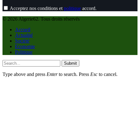
Acceptez nos conditions et
politique
accord.
© 2026 Algerie62. Tous droits réservés
Accueil
Actualité
Société
Economie
Politique
Submit
Type above and press
Enter
to search. Press
Esc
to cancel.