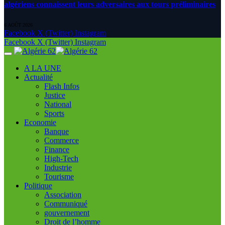
algériens connaissent leurs adversaires aux tours préliminaires
6 AOÛT 2026
Facebook
X (Twitter)
Instagram
Facebook
X (Twitter)
Instagram
A LA UNE
Actualité
Flash Infos
Justice
National
Sports
Economie
Banque
Commerce
Finance
High-Tech
Industrie
Tourisme
Politique
Association
Communiqué
gouvernement
Droit de l’homme