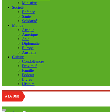
Ministère
Société
Enfance
Santé
Solidarité
Monde
Afrique
Amérique
Asie
Diplomatie
Europe
Australia
Culture
Condoléances
Proximité
Famille
Podcast
Livres
Histoire
Educa
À LA UNE