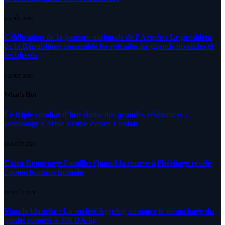
8 AOÛT 2026
Célébration de la journée nationale de l’Armée : Le président
de la République rassemble les retraités,les grands invalides et
les blessés
5 AOÛT 2026
What's Hot
Le triple combat d’une dame des grandes résistances :
Hommage à Mme Veuve Zahra Lahlah
10 AOÛT 2026
Extra Reportage-Famille: Quand la course à l’héritage révèle
l’opportunisme humain
10 AOÛT 2026
Viande blanche : La société Agrolog annonce le déstockage du
poulet congelé à 350 DA/kg