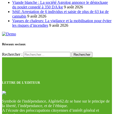
Viande blanche : La société Agrolog annonce le déstockage
du poulet congelé à 350 DA/kg
9 août 2026
Sétif: Arrestation de 6 individus et saisie de plus de 63 kg de
cannabis
9 août 2026
Vagues de chaleurs: La vigilance et la mobilisation pour éviter
les risques d’incendies
9 août 2026
Réseaux sociaux
Rechercher :
LETTRE DE L’EDITEUR
Symbole de l'indépendance, Algérie62.dz se base sur le principe de
la liberté, l’indépendance, et de l’éthique.
A l’écoute des préoccupations citoyennes d’intérêt général et