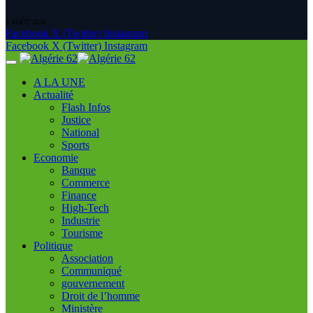
9 AOÛT 2026
Facebook
X (Twitter)
Instagram
Facebook
X (Twitter)
Instagram
A LA UNE
Actualité
Flash Infos
Justice
National
Sports
Economie
Banque
Commerce
Finance
High-Tech
Industrie
Tourisme
Politique
Association
Communiqué
gouvernement
Droit de l’homme
Ministère