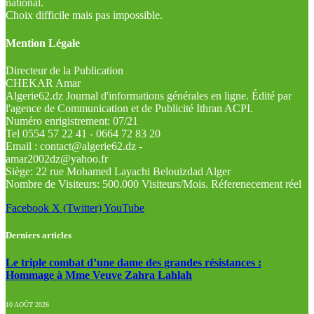
national.
Choix difficile mais pas impossible.
Mention Légale
Directeur de la Publication
CHEKAR Amar
Algerie62.dz Journal d'informations générales en ligne. Édité par
l'agence de Communication et de Publicité Ithran ACPI.
Numéro enrigistrement: 07/21
Tel 0554 57 22 41 - 0664 72 83 20
Email : contact@algerie62.dz -
amar2002dz@yahoo.fr
Siège: 22 rue Mohamed Layachi Belouizdad Alger
Nombre de Visiteurs: 500.000 Visiteurs/Mois. Réferenecement réel
Facebook
X (Twitter)
YouTube
Derniers articles
Le triple combat d’une dame des grandes résistances :
Hommage à Mme Veuve Zahra Lahlah
10 AOÛT 2026