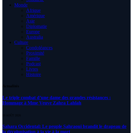
Monde
Afrique
Amérique
Asie
Diplomatie
Europe
Australia
Culture
Condoléances
Proximité
Famille
Podcast
Livres
Histoire
Actualités
Le triple combat d’une dame des grandes résistances :
Hommage à Mme Veuve Zahra Lahlah
10 AOÛT 2026
Sahara Occidental: Le peuple Sahraoui brandit le drapeau de
la décolonisation à la vie à la mort