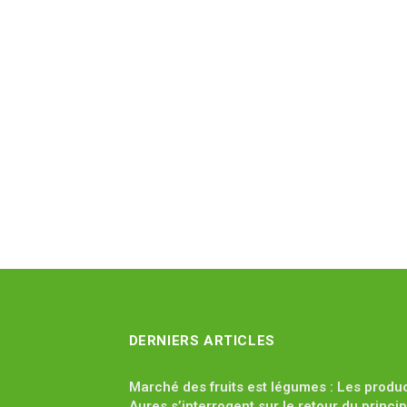
DERNIERS ARTICLES
Marché des fruits est légumes : Les produ
Aures s’interrogent sur le retour du princi