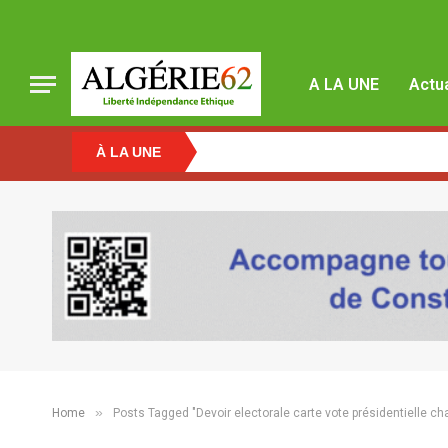
A LA UNE
Actua
À LA UNE
»
Home
Posts Tagged "Devoir electorale carte vote présidentielle 