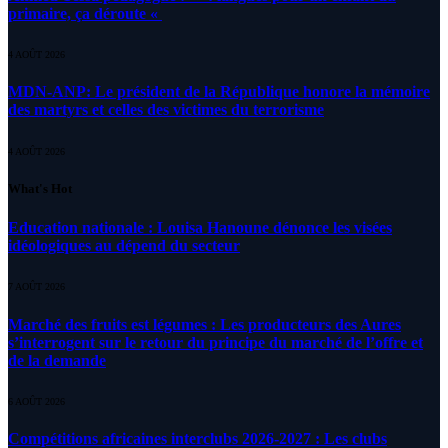
primaire, ça déroute «
4 AOÛT 2026
MDN-ANP: Le président de la République honore la mémoire
des martyrs et celles des victimes du terrorisme
4 AOÛT 2026
What's Hot
Education nationale : Louisa Hanoune dénonce les visées
idéologiques au dépend du secteur
7 AOÛT 2026
Marché des fruits est légumes : Les producteurs des Aures
s’interrogent sur le retour du principe du marché de l’offre et
de la demande
6 AOÛT 2026
Compétitions africaines interclubs 2026-2027 : Les clubs