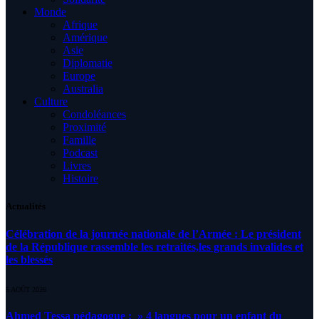
Monde
Afrique
Amérique
Asie
Diplomatie
Europe
Australia
Culture
Condoléances
Proximité
Famille
Podcast
Livres
Histoire
Actualités
Célébration de la journée nationale de l’Armée : Le président
de la République rassemble les retraités,les grands invalides et
les blessés
5 AOÛT 2026
Ahmed Tessa pédagogue : » 4 langues pour un enfant du