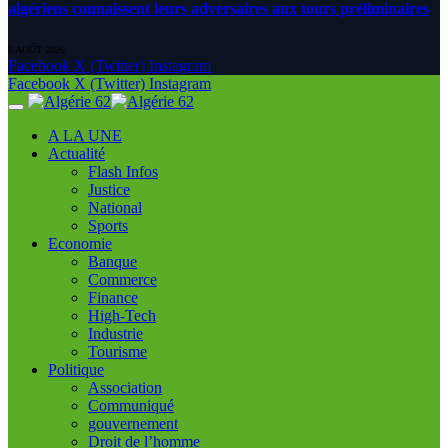
algériens connaissent leurs adversaires aux tours préliminaires
6 AOÛT 2026
Facebook
X (Twitter)
Instagram
Facebook
X (Twitter)
Instagram
A LA UNE
Actualité
Flash Infos
Justice
National
Sports
Economie
Banque
Commerce
Finance
High-Tech
Industrie
Tourisme
Politique
Association
Communiqué
gouvernement
Droit de l’homme