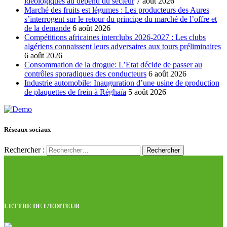
idéologiques au dépend du secteur
7 août 2026
Marché des fruits est légumes : Les producteurs des Aures
s’interrogent sur le retour du principe du marché de l’offre et
de la demande
6 août 2026
Compétitions africaines interclubs 2026-2027 : Les clubs
algériens connaissent leurs adversaires aux tours préliminaires
6 août 2026
Consommation de la drogue: L’Etat décide de passer au
contrôles sporadiques des conducteurs
6 août 2026
Industrie automobile: Inauguration d’une usine de production
de plaquettes de frein à Réghaïa
5 août 2026
Réseaux sociaux
Rechercher :
LETTRE DE L’EDITEUR