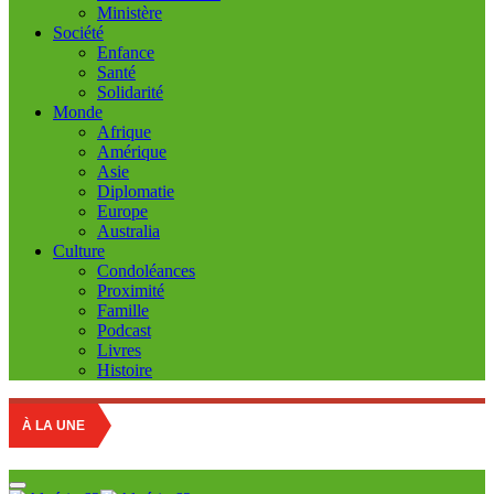
Ministère
Société
Enfance
Santé
Solidarité
Monde
Afrique
Amérique
Asie
Diplomatie
Europe
Australia
Culture
Condoléances
Proximité
Famille
Podcast
Livres
Histoire
Educati
À LA UNE