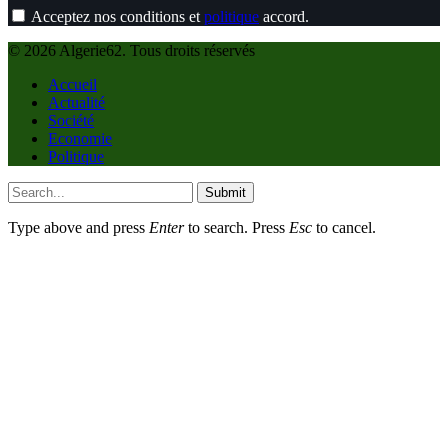
Acceptez nos conditions et
politique
accord.
© 2026 Algerie62. Tous droits réservés
Accueil
Actualité
Société
Economie
Politique
Submit
Type above and press
Enter
to search. Press
Esc
to cancel.