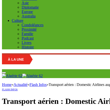
Asie
Diplomatie
Europe
Australia
Culture
Condoléances
Proximité
Famille
Podcast
Livres
Histoire
À LA UNE
Home
»
Actualité
»
Flash Infos
»
Transport aérien : Domestic Airlines a
FLASH INFOS
Transport aérien : Domestic Air