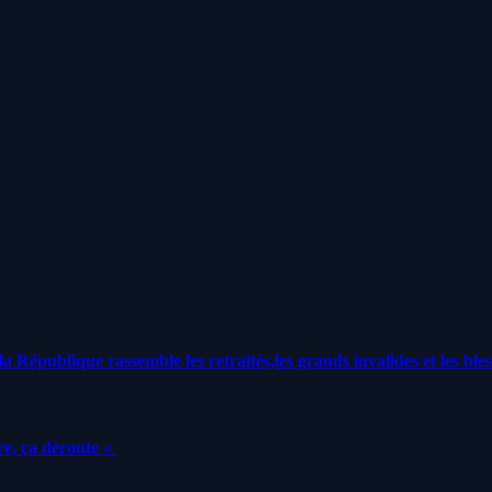
a République rassemble les retraités,les grands invalides et les bles
e, ça déroute «