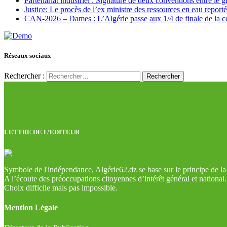
Partenariat industriel : Signature de deux conventions entre le 
Justice: Le procès de l’ex ministre des ressources en eau report
CAN-2026 – Dames : L’Algérie passe aux 1/4 de finale de la 
Réseaux sociaux
Rechercher :
LETTRE DE L’EDITEUR
Symbole de l'indépendance, Algérie62.dz se base sur le principe de la l
A l’écoute des préoccupations citoyennes d’intérêt général et national.
Choix difficile mais pas impossible.
Mention Légale