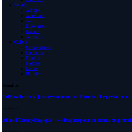
Monde
Afrique
Amérique
Asie
Diplomatie
Europe
Australia
Culture
Condoléances
Proximité
Famille
Podcast
Livres
Histoire
Actualités
Célébration de la journée nationale de l’Armée : Le président de l
5 AOÛT 2026
Ahmed Tessa pédagogue : » 4 langues pour un enfant du primair