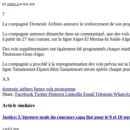
BY
AMINA S
18 MAI 2026
7
La compagnie Domestic Airlines annonce le renforcement de son program
La compagnie annonce dimanche dans un communiqué, que des vols sup
à partir du 27 mai courant, sur la ligne Alger-El Meniaa-In Salah-Alge
Des vols supplémentaires ont également été programmés chaque mardi, 
Timimoun-Oran-Alger.
La compagnie a procédé à la reprogrammation des vols prévus sur la li
ligne Tamanrasset-Djanet-Illizi-Tamanrasset seront opérés chaque jeudi
A.S
domestic airlines lignes vols programme
Share.
Facebook
Twitter
Pinterest
LinkedIn
Email
Telegram
WhatsA
Article similaire
Justice: L’épreuve orale du concours capa fixé pour le 9 et 10 s
3 AOÛT 2026