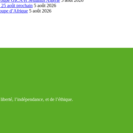
groupe GICA et Setllantis Algérie
5 août 2026
é 25 août prochain
5 août 2026
coupe d’Afrique
5 août 2026
iberté, l’indépendance, et de l’éthique.