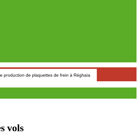
 de plaquettes de frein à Réghaïa
Pétrole : Le prix du baril d
s vols