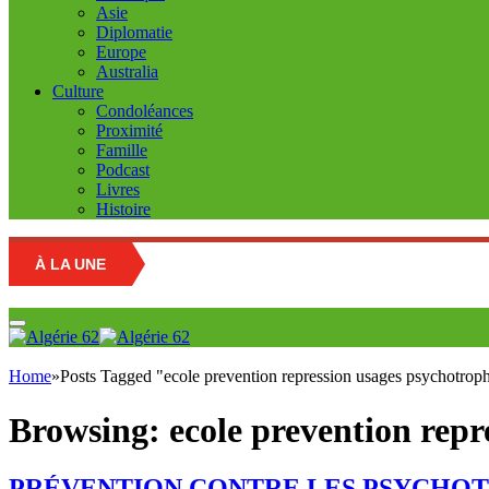
Asie
Diplomatie
Europe
Australia
Culture
Condoléances
Proximité
Famille
Podcast
Livres
Histoire
À LA UNE
Home
»
Posts Tagged "ecole prevention repression usages psychotrop
Browsing:
ecole prevention rep
PRÉVENTION CONTRE LES PSYCHOTROPES: