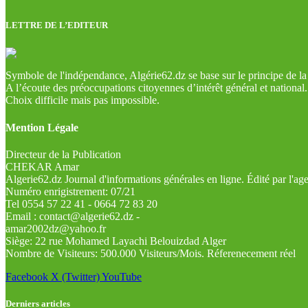
LETTRE DE L’EDITEUR
Symbole de l'indépendance, Algérie62.dz se base sur le principe de la l
A l’écoute des préoccupations citoyennes d’intérêt général et national.
Choix difficile mais pas impossible.
Mention Légale
Directeur de la Publication
CHEKAR Amar
Algerie62.dz Journal d'informations générales en ligne. Édité par l'a
Numéro enrigistrement: 07/21
Tel 0554 57 22 41 - 0664 72 83 20
Email : contact@algerie62.dz -
amar2002dz@yahoo.fr
Siège: 22 rue Mohamed Layachi Belouizdad Alger
Nombre de Visiteurs: 500.000 Visiteurs/Mois. Réferenecement réel
Facebook
X (Twitter)
YouTube
Derniers articles