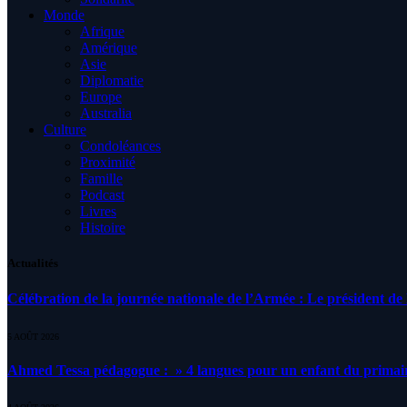
Monde
Afrique
Amérique
Asie
Diplomatie
Europe
Australia
Culture
Condoléances
Proximité
Famille
Podcast
Livres
Histoire
Actualités
Célébration de la journée nationale de l’Armée : Le président de l
5 AOÛT 2026
Ahmed Tessa pédagogue : » 4 langues pour un enfant du primair