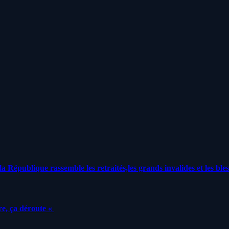
a République rassemble les retraités,les grands invalides et les bles
e, ça déroute «