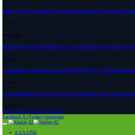
4 AOÛT 2026
MDN-ANP: Le président de la République honore la mémoire des m
4 AOÛT 2026
What's Hot
Marché des fruits est légumes : Les producteurs des Aures s’inte
6 AOÛT 2026
Compétitions africaines interclubs 2026-2027 : Les clubs algérien
6 AOÛT 2026
Consommation de la drogue: L’Etat décide de passer au contrôle
6 AOÛT 2026
Facebook
X (Twitter)
Instagram
Facebook
X (Twitter)
Instagram
A LA UNE