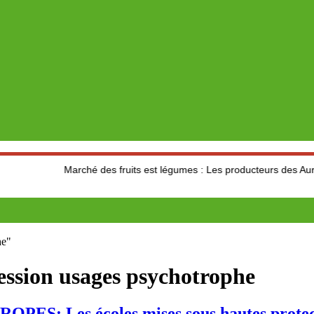
Marché des fruits est légumes : Les producteurs des Aures s’interrog
he"
ression usages psychotrophe
 Les écoles mises sous hautes protec