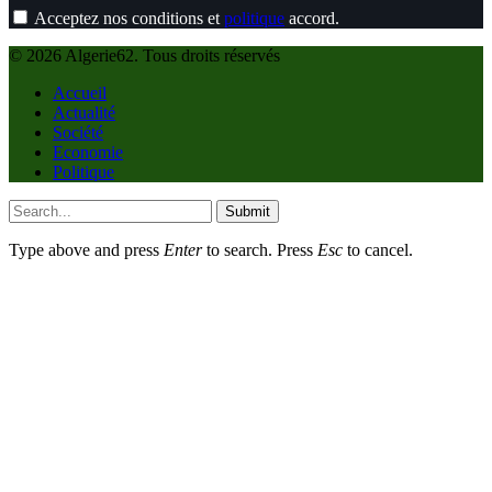
Acceptez nos conditions et
politique
accord.
© 2026 Algerie62. Tous droits réservés
Accueil
Actualité
Société
Economie
Politique
Submit
Type above and press
Enter
to search. Press
Esc
to cancel.