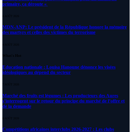
primaire, ça déroute «
4 AOÛT 2026
MDN-ANP: Le président de la République honore la mémoire
des martyrs et celles des victimes du terrorisme
4 AOÛT 2026
What's Hot
Education nationale : Louisa Hanoune dénonce les visées
idéologiques au dépend du secteur
7 AOÛT 2026
Marché des fruits est légumes : Les producteurs des Aures
s’interrogent sur le retour du principe du marché de l’offre et
de la demande
6 AOÛT 2026
Compétitions africaines interclubs 2026-2027 : Les clubs