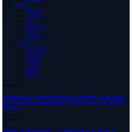
Monde
Afrique
Amérique
Asie
Diplomatie
Europe
Australia
Culture
Condoléances
Proximité
Famille
Podcast
Livres
Histoire
Actualités
Célébration de la journée nationale de l’Armée : Le président
de la République rassemble les retraités,les grands invalides et
les blessés
5 AOÛT 2026
Ahmed Tessa pédagogue : » 4 langues pour un enfant du