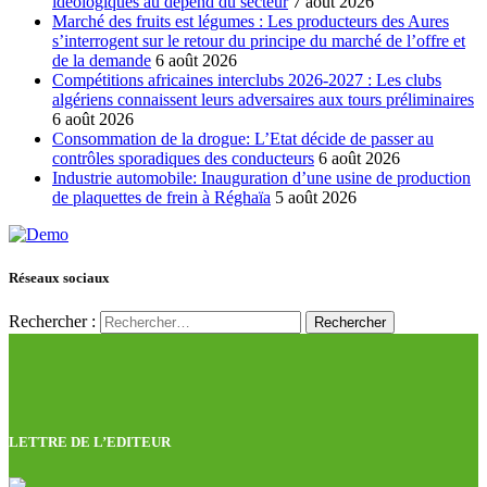
idéologiques au dépend du secteur
7 août 2026
Marché des fruits est légumes : Les producteurs des Aures
s’interrogent sur le retour du principe du marché de l’offre et
de la demande
6 août 2026
Compétitions africaines interclubs 2026-2027 : Les clubs
algériens connaissent leurs adversaires aux tours préliminaires
6 août 2026
Consommation de la drogue: L’Etat décide de passer au
contrôles sporadiques des conducteurs
6 août 2026
Industrie automobile: Inauguration d’une usine de production
de plaquettes de frein à Réghaïa
5 août 2026
Réseaux sociaux
Rechercher :
LETTRE DE L’EDITEUR