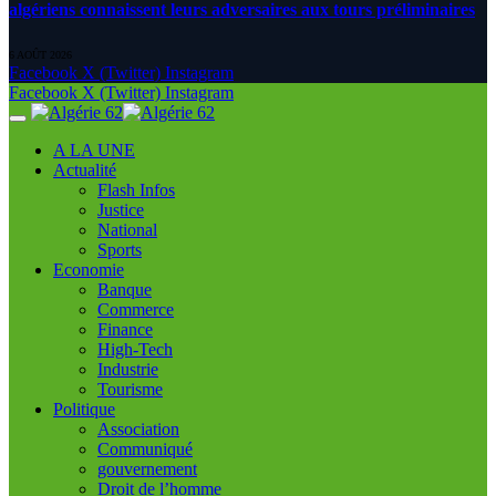
algériens connaissent leurs adversaires aux tours préliminaires
6 AOÛT 2026
Facebook
X (Twitter)
Instagram
Facebook
X (Twitter)
Instagram
A LA UNE
Actualité
Flash Infos
Justice
National
Sports
Economie
Banque
Commerce
Finance
High-Tech
Industrie
Tourisme
Politique
Association
Communiqué
gouvernement
Droit de l’homme