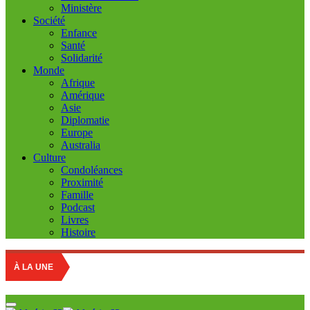
Ministère
Société
Enfance
Santé
Solidarité
Monde
Afrique
Amérique
Asie
Diplomatie
Europe
Australia
Culture
Condoléances
Proximité
Famille
Podcast
Livres
Histoire
Education
À LA UNE