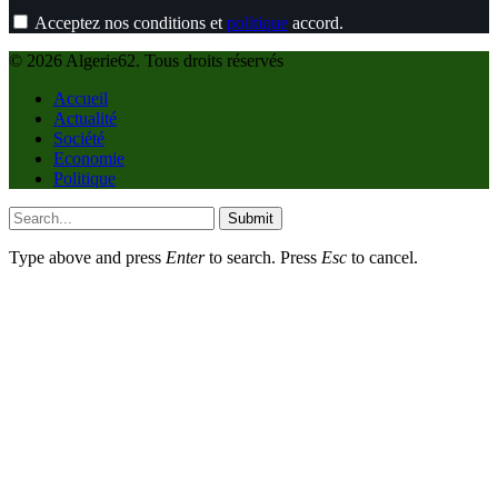
Acceptez nos conditions et
politique
accord.
© 2026 Algerie62. Tous droits réservés
Accueil
Actualité
Société
Economie
Politique
Submit
Type above and press
Enter
to search. Press
Esc
to cancel.