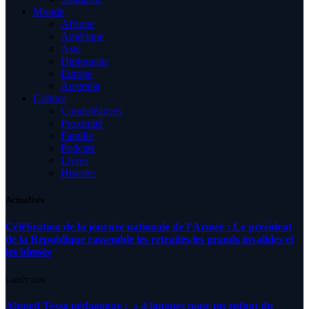
Monde
Afrique
Amérique
Asie
Diplomatie
Europe
Australia
Culture
Condoléances
Proximité
Famille
Podcast
Livres
Histoire
Actualités
Célébration de la journée nationale de l’Armée : Le président
de la République rassemble les retraités,les grands invalides et
les blessés
5 AOÛT 2026
Ahmed Tessa pédagogue : » 4 langues pour un enfant du