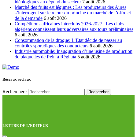
idéologiques au dépend du secteur
7 août 2026
Marché des fruits est légumes : Les producteurs des Aures
s’interrogent sur le retour du principe du marché de l’offre et
de la demande
6 août 2026
Compétitions africaines interclubs 2026-2027 : Les clubs
algériens connaissent leurs adversaires aux tours préliminaires
6 août 2026
Consommation de la drogue: L’Etat décide de passer au
contrôles sporadiques des conducteurs
6 août 2026
Industrie automobile: Inauguration d’une usine de production
de plaquettes de frein à Réghaïa
5 août 2026
Réseaux sociaux
Rechercher :
LETTRE DE L’EDITEUR