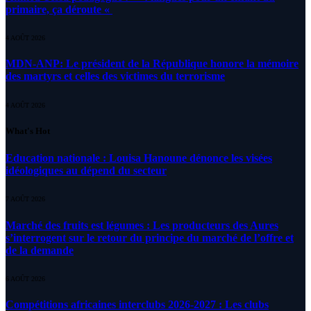
primaire, ça déroute «
4 AOÛT 2026
MDN-ANP: Le président de la République honore la mémoire
des martyrs et celles des victimes du terrorisme
4 AOÛT 2026
What's Hot
Education nationale : Louisa Hanoune dénonce les visées
idéologiques au dépend du secteur
7 AOÛT 2026
Marché des fruits est légumes : Les producteurs des Aures
s’interrogent sur le retour du principe du marché de l’offre et
de la demande
6 AOÛT 2026
Compétitions africaines interclubs 2026-2027 : Les clubs