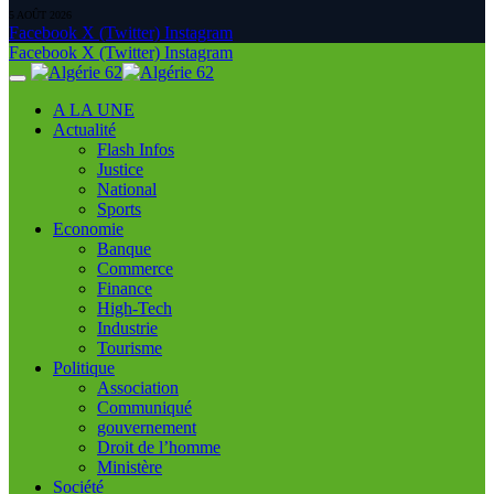
5 AOÛT 2026
Facebook
X (Twitter)
Instagram
Facebook
X (Twitter)
Instagram
A LA UNE
Actualité
Flash Infos
Justice
National
Sports
Economie
Banque
Commerce
Finance
High-Tech
Industrie
Tourisme
Politique
Association
Communiqué
gouvernement
Droit de l’homme
Ministère
Société