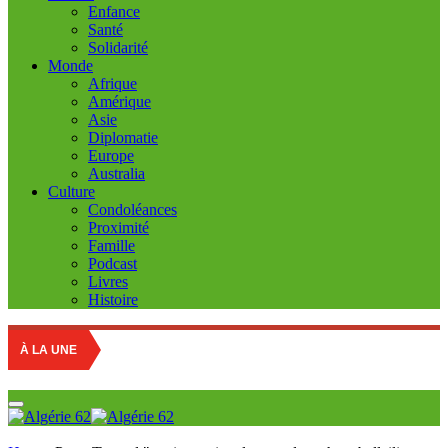
Enfance
Santé
Solidarité
Monde
Afrique
Amérique
Asie
Diplomatie
Europe
Australia
Culture
Condoléances
Proximité
Famille
Podcast
Livres
Histoire
À LA UNE