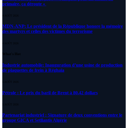
primaire, ça déroute «
4 AOÛT 2026
MDN-ANP: Le président de la République honore la mémoire
des martyrs et celles des victimes du terrorisme
4 AOÛT 2026
What's Hot
Industrie automobile: Inauguration d’une usine de production
de plaquettes de frein à Réghaïa
5 AOÛT 2026
Pétrole : Le prix du baril de Brent à 80.42 dollars
5 AOÛT 2026
Partenariat industriel : Signature de deux conventions entre le
groupe GICA et Setllantis Algérie