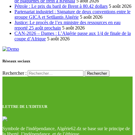
de plaquettes de frein à Réghaïa
5 août 2026
Pétrole : Le prix du baril de Brent à 80.42 dollars
5 août 2026
Partenariat industriel : Signature de deux conventions entre le
groupe GICA et Setllantis Algérie
5 août 2026
Justice: Le procès de l’ex ministre des ressources en eau
reporté 25 août prochain
5 août 2026
CAN-2026 – Dames : L’Algérie passe aux 1/4 de finale de la
coupe d’Afrique
5 août 2026
Réseaux sociaux
Rechercher :
LETTRE DE L’EDITEUR
Symbole de l'indépendance, Algérie62.dz se base sur le principe de
la liberté, l’indépendance, et de l’éthique.