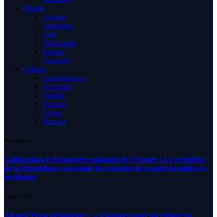
Monde
Afrique
Amérique
Asie
Diplomatie
Europe
Australia
Culture
Condoléances
Proximité
Famille
Podcast
Livres
Histoire
Actualités
Célébration de la journée nationale de l’Armée : Le président
de la République rassemble les retraités,les grands invalides et
les blessés
5 AOÛT 2026
Ahmed Tessa pédagogue : » 4 langues pour un enfant du