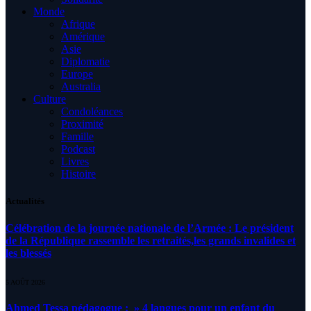
Monde
Afrique
Amérique
Asie
Diplomatie
Europe
Australia
Culture
Condoléances
Proximité
Famille
Podcast
Livres
Histoire
Actualités
Célébration de la journée nationale de l’Armée : Le président
de la République rassemble les retraités,les grands invalides et
les blessés
5 AOÛT 2026
Ahmed Tessa pédagogue : » 4 langues pour un enfant du