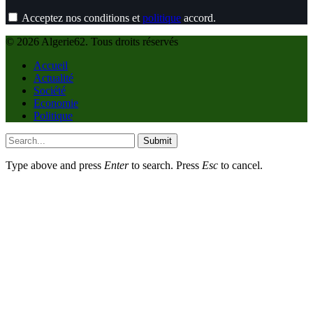
Acceptez nos conditions et
politique
accord.
© 2026 Algerie62. Tous droits réservés
Accueil
Actualité
Société
Economie
Politique
Submit
Type above and press
Enter
to search. Press
Esc
to cancel.