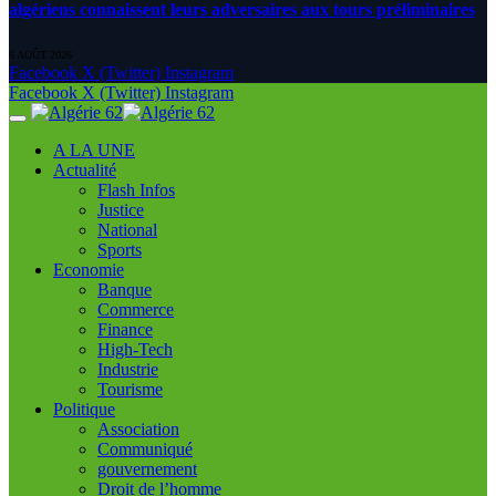
algériens connaissent leurs adversaires aux tours préliminaires
6 AOÛT 2026
Facebook
X (Twitter)
Instagram
Facebook
X (Twitter)
Instagram
A LA UNE
Actualité
Flash Infos
Justice
National
Sports
Economie
Banque
Commerce
Finance
High-Tech
Industrie
Tourisme
Politique
Association
Communiqué
gouvernement
Droit de l’homme