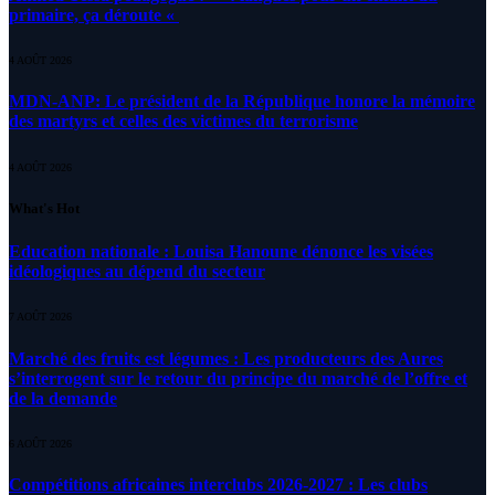
primaire, ça déroute «
4 AOÛT 2026
MDN-ANP: Le président de la République honore la mémoire
des martyrs et celles des victimes du terrorisme
4 AOÛT 2026
What's Hot
Education nationale : Louisa Hanoune dénonce les visées
idéologiques au dépend du secteur
7 AOÛT 2026
Marché des fruits est légumes : Les producteurs des Aures
s’interrogent sur le retour du principe du marché de l’offre et
de la demande
6 AOÛT 2026
Compétitions africaines interclubs 2026-2027 : Les clubs