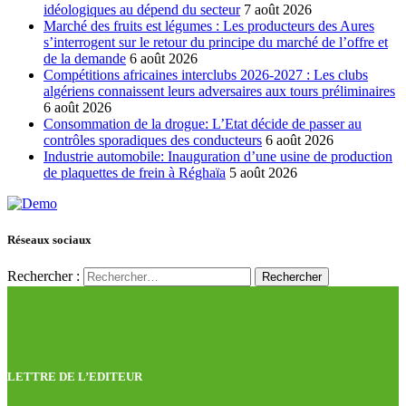
idéologiques au dépend du secteur
7 août 2026
Marché des fruits est légumes : Les producteurs des Aures
s’interrogent sur le retour du principe du marché de l’offre et
de la demande
6 août 2026
Compétitions africaines interclubs 2026-2027 : Les clubs
algériens connaissent leurs adversaires aux tours préliminaires
6 août 2026
Consommation de la drogue: L’Etat décide de passer au
contrôles sporadiques des conducteurs
6 août 2026
Industrie automobile: Inauguration d’une usine de production
de plaquettes de frein à Réghaïa
5 août 2026
Réseaux sociaux
Rechercher :
LETTRE DE L’EDITEUR