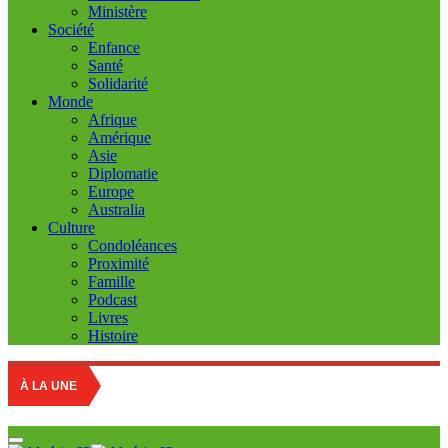
Ministère
Société
Enfance
Santé
Solidarité
Monde
Afrique
Amérique
Asie
Diplomatie
Europe
Australia
Culture
Condoléances
Proximité
Famille
Podcast
Livres
Histoire
Educati
À LA UNE