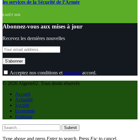
les services de la Sécurité de l’Armée
8 AOÛT 2026
Abonnez-vous aux mises à jour
Recevez les dernières nouvelles
Acceptez nos conditions et
politique
accord.
© 2026 Algerie62. Tous droits réservés
Accueil
Actualité
Société
Economie
Politique
Submit
Type above and press
Enter
to search. Press
Esc
to cancel.