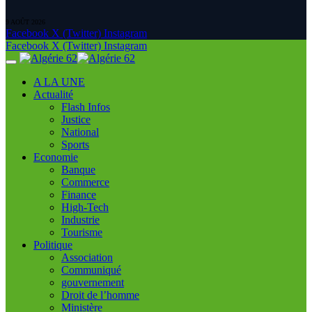
9 AOÛT 2026
Facebook
X (Twitter)
Instagram
Facebook
X (Twitter)
Instagram
A LA UNE
Actualité
Flash Infos
Justice
National
Sports
Economie
Banque
Commerce
Finance
High-Tech
Industrie
Tourisme
Politique
Association
Communiqué
gouvernement
Droit de l’homme
Ministère