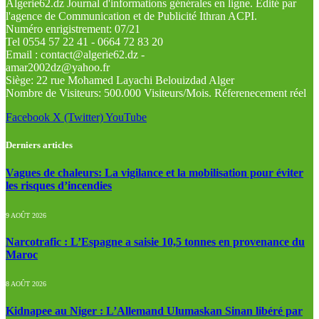
Algerie62.dz Journal d'informations générales en ligne. Édité par
l'agence de Communication et de Publicité Ithran ACPI.
Numéro enrigistrement: 07/21
Tel 0554 57 22 41 - 0664 72 83 20
Email : contact@algerie62.dz -
amar2002dz@yahoo.fr
Siège: 22 rue Mohamed Layachi Belouizdad Alger
Nombre de Visiteurs: 500.000 Visiteurs/Mois. Réferenecement réel
Facebook
X (Twitter)
YouTube
Derniers articles
Vagues de chaleurs: La vigilance et la mobilisation pour éviter
les risques d’incendies
9 AOÛT 2026
Narcotrafic : L’Espagne a saisie 10,5 tonnes en provenance du
Maroc
8 AOÛT 2026
Kidnapee au Niger : L’Allemand Ulumaskan Sinan libéré par