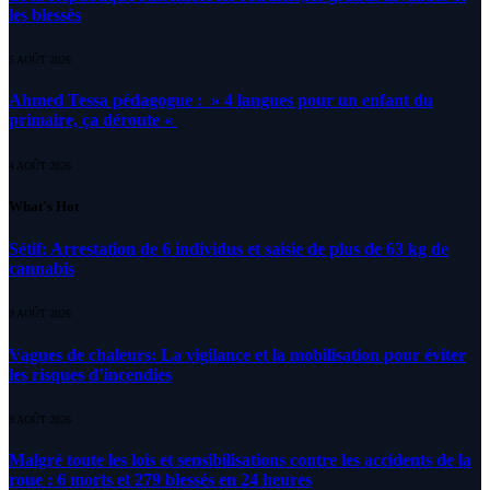
les blessés
5 AOÛT 2026
Ahmed Tessa pédagogue : » 4 langues pour un enfant du
primaire, ça déroute «
4 AOÛT 2026
What's Hot
Sétif: Arrestation de 6 individus et saisie de plus de 63 kg de
cannabis
9 AOÛT 2026
Vagues de chaleurs: La vigilance et la mobilisation pour éviter
les risques d’incendies
9 AOÛT 2026
Malgré toute les lois et sensibilisations contre les accidents de la
roue : 6 morts et 279 blessés en 24 heures