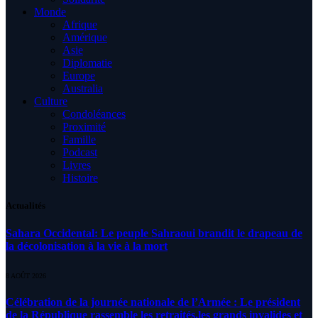
Monde
Afrique
Amérique
Asie
Diplomatie
Europe
Australia
Culture
Condoléances
Proximité
Famille
Podcast
Livres
Histoire
Actualités
Sahara Occidental: Le peuple Sahraoui brandit le drapeau de
la décolonisation à la vie à la mort
8 AOÛT 2026
Célébration de la journée nationale de l’Armée : Le président
de la République rassemble les retraités,les grands invalides et