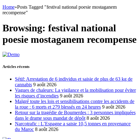
Home
»
Posts Tagged "festival national poesie mostaganem
recompense"
Browsing:
festival national
poesie mostaganem recompense
Articles récents
Sétif: Arrestation de 6 individus et saisie de plus de 63 kg de
cannabis
9 août 2026
Vagues de chaleurs: La vigilance et la mobilisation pour éviter
les risques d’incendies
9 août 2026
Malgré toute les lois et sensibilisations contre les accidents de
la roue : 6 morts et 279 blessés en 24 heures
9 août 2026
Retour sur la tragédie de Boumerdes : 3 personnes impliquées
dans le drame sous mandat de dépôt
8 août 2026
Narcotrafic : L’Espagne a saisie 10,5 tonnes en provenance
du Maroc
8 août 2026