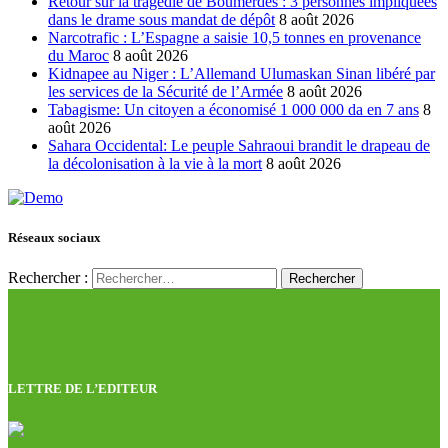
Retour sur la tragédie de Boumerdes : 3 personnes impliquées
dans le drame sous mandat de dépôt
8 août 2026
Narcotrafic : L’Espagne a saisie 10,5 tonnes en provenance
du Maroc
8 août 2026
Kidnapee au Niger : L’Allemand Ulumaskan Sinan libéré par
les services de la Sécurité de l’Armée
8 août 2026
Tabagisme: Un citoyen a économisé 1 000 000 da en 7 ans
8
août 2026
Sahara Occidental: Le peuple Sahraoui brandit le drapeau de
la décolonisation à la vie à la mort
8 août 2026
Réseaux sociaux
Rechercher :
LETTRE DE L’EDITEUR