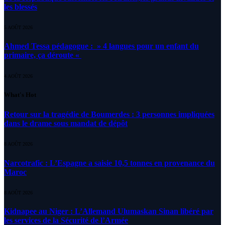
les blessés
5 AOÛT 2026
Ahmed Tessa pédagogue : » 4 langues pour un enfant du
primaire, ça déroute «
4 AOÛT 2026
What's Hot
Retour sur la tragédie de Boumerdes : 3 personnes impliquées
dans le drame sous mandat de dépôt
8 AOÛT 2026
Narcotrafic : L’Espagne a saisie 10,5 tonnes en provenance du
Maroc
8 AOÛT 2026
Kidnapee au Niger : L’Allemand Ulumaskan Sinan libéré par
les services de la Sécurité de l’Armée