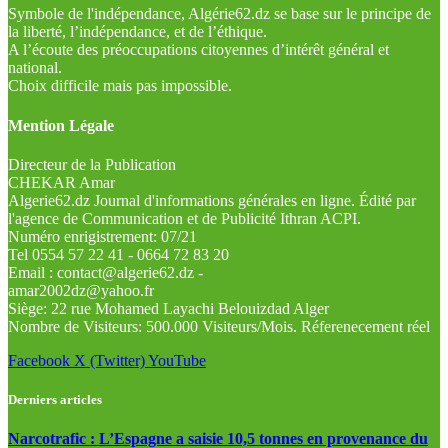
Symbole de l'indépendance, Algérie62.dz se base sur le principe de
la liberté, l’indépendance, et de l’éthique.
A l’écoute des préoccupations citoyennes d’intérêt général et
national.
Choix difficile mais pas impossible.
Mention Légale
Directeur de la Publication
CHEKAR Amar
Algerie62.dz Journal d'informations générales en ligne. Édité par
l'agence de Communication et de Publicité Ithran ACPI.
Numéro enrigistrement: 07/21
Tel 0554 57 22 41 - 0664 72 83 20
Email : contact@algerie62.dz -
amar2002dz@yahoo.fr
Siège: 22 rue Mohamed Layachi Belouizdad Alger
Nombre de Visiteurs: 500.000 Visiteurs/Mois. Réferenecement réel
Facebook
X (Twitter)
YouTube
Derniers articles
Narcotrafic : L’Espagne a saisie 10,5 tonnes en provenance du