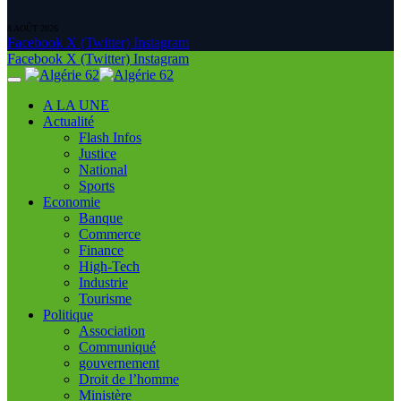
8 AOÛT 2026
Facebook
X (Twitter)
Instagram
Facebook
X (Twitter)
Instagram
A LA UNE
Actualité
Flash Infos
Justice
National
Sports
Economie
Banque
Commerce
Finance
High-Tech
Industrie
Tourisme
Politique
Association
Communiqué
gouvernement
Droit de l’homme
Ministère