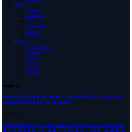
Monde
Afrique
Amérique
Asie
Diplomatie
Europe
Australia
Culture
Condoléances
Proximité
Famille
Podcast
Livres
Histoire
Actualités
Sahara Occidental: Le peuple Sahraoui brandit le drapeau de
la décolonisation à la vie à la mort
8 AOÛT 2026
Célébration de la journée nationale de l’Armée : Le président
de la République rassemble les retraités,les grands invalides et