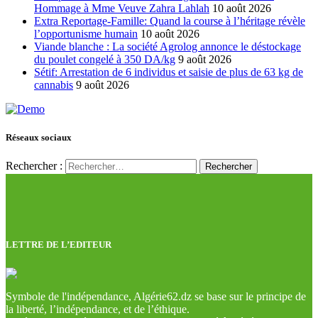
Hommage à Mme Veuve Zahra Lahlah
10 août 2026
Extra Reportage-Famille: Quand la course à l’héritage révèle
l’opportunisme humain
10 août 2026
Viande blanche : La société Agrolog annonce le déstockage
du poulet congelé à 350 DA/kg
9 août 2026
Sétif: Arrestation de 6 individus et saisie de plus de 63 kg de
cannabis
9 août 2026
Réseaux sociaux
Rechercher :
LETTRE DE L’EDITEUR
Symbole de l'indépendance, Algérie62.dz se base sur le principe de
la liberté, l’indépendance, et de l’éthique.