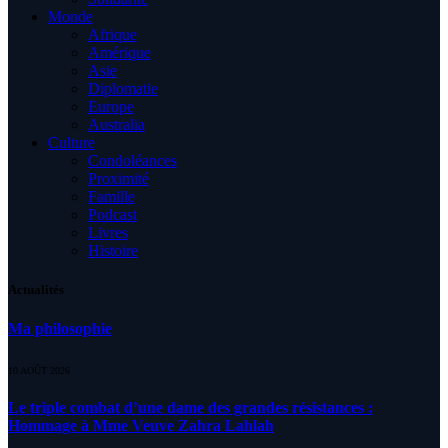
Monde
Afrique
Amérique
Asie
Diplomatie
Europe
Australia
Culture
Condoléances
Proximité
Famille
Podcast
Livres
Histoire
Actualités
Ma philosophie
10 AOÛT 2026
Le triple combat d’une dame des grandes résistances :
Hommage à Mme Veuve Zahra Lahlah