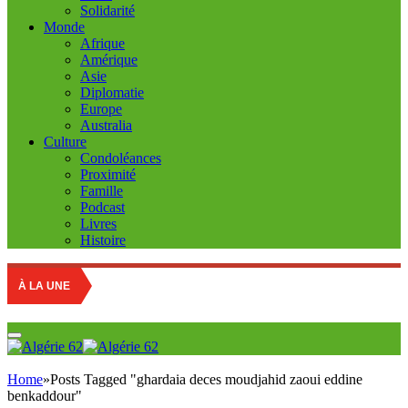
Solidarité
Monde
Afrique
Amérique
Asie
Diplomatie
Europe
Australia
Culture
Condoléances
Proximité
Famille
Podcast
Livres
Histoire
À LA UNE
Home
»
Posts Tagged "ghardaia deces moudjahid zaoui eddine
benkaddour"