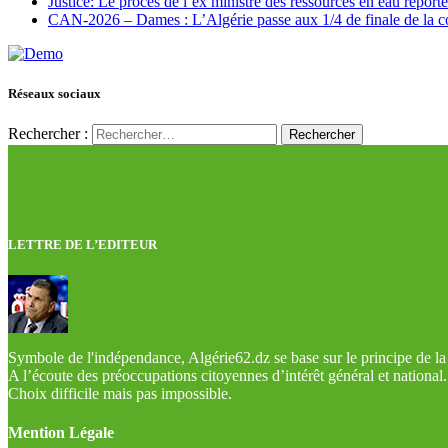
Justice: Le procès de l’ex ministre des ressources en eau report
CAN-2026 – Dames : L’Algérie passe aux 1/4 de finale de la 
Réseaux sociaux
Rechercher :
LETTRE DE L’EDITEUR
Symbole de l'indépendance, Algérie62.dz se base sur le principe de la l
A l’écoute des préoccupations citoyennes d’intérêt général et national.
Choix difficile mais pas impossible.
Mention Légale