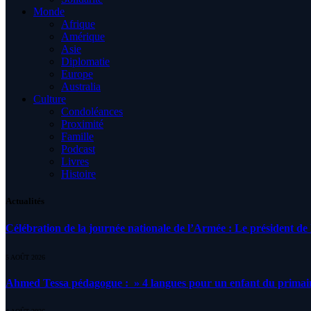
Monde
Afrique
Amérique
Asie
Diplomatie
Europe
Australia
Culture
Condoléances
Proximité
Famille
Podcast
Livres
Histoire
Actualités
Célébration de la journée nationale de l’Armée : Le président de l
5 AOÛT 2026
Ahmed Tessa pédagogue : » 4 langues pour un enfant du primair