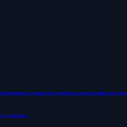
a République rassemble les retraités,les grands invalides et les bles
e, ça déroute «