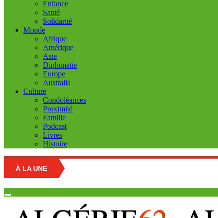
Enfance
Santé
Solidarité
Monde
Afrique
Amérique
Asie
Diplomatie
Europe
Australia
Culture
Condoléances
Proximité
Famille
Podcast
Livres
Histoire
À LA UNE