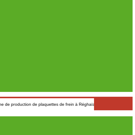
ction de plaquettes de frein à Réghaïa
Pétrole : Le prix du ba