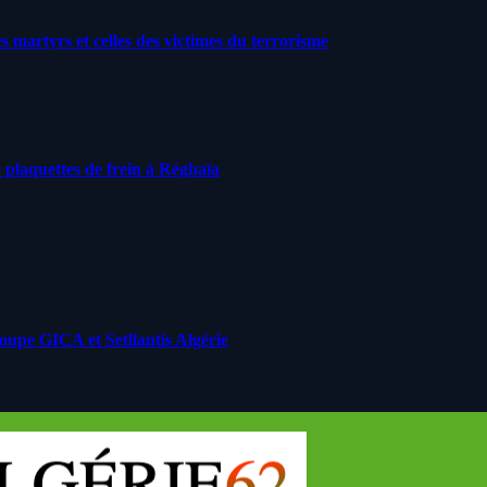
artyrs et celles des victimes du terrorisme
 plaquettes de frein à Réghaïa
roupe GICA et Setllantis Algérie