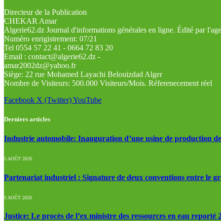
Directeur de la Publication
CHEKAR Amar
Algerie62.dz Journal d'informations générales en ligne. Édité par l'a
Numéro enrigistrement: 07/21
Tel 0554 57 22 41 - 0664 72 83 20
Email : contact@algerie62.dz -
amar2002dz@yahoo.fr
Siège: 22 rue Mohamed Layachi Belouizdad Alger
Nombre de Visiteurs: 500.000 Visiteurs/Mois. Réferenecement réel
Facebook
X (Twitter)
YouTube
Derniers articles
Industrie automobile: Inauguration d’une usine de production de
5 AOÛT 2026
Partenariat industriel : Signature de deux conventions entre le g
5 AOÛT 2026
Justice: Le procès de l’ex ministre des ressources en eau reporté