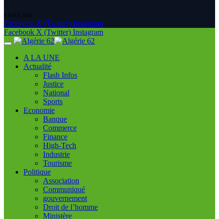
8 AOÛT 2026
Facebook
X (Twitter)
Instagram
Facebook
X (Twitter)
Instagram
A LA UNE
Actualité
Flash Infos
Justice
National
Sports
Economie
Banque
Commerce
Finance
High-Tech
Industrie
Tourisme
Politique
Association
Communiqué
gouvernement
Droit de l’homme
Ministère