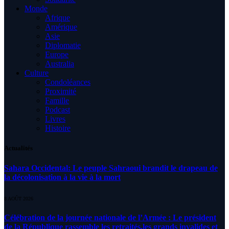
Monde
Afrique
Amérique
Asie
Diplomatie
Europe
Australia
Culture
Condoléances
Proximité
Famille
Podcast
Livres
Histoire
Actualités
Sahara Occidental: Le peuple Sahraoui brandit le drapeau de
la décolonisation à la vie à la mort
8 AOÛT 2026
Célébration de la journée nationale de l’Armée : Le président
de la République rassemble les retraités,les grands invalides et