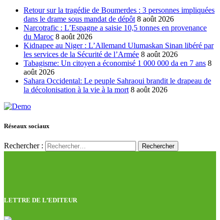
Retour sur la tragédie de Boumerdes : 3 personnes impliquées
dans le drame sous mandat de dépôt
8 août 2026
Narcotrafic : L’Espagne a saisie 10,5 tonnes en provenance
du Maroc
8 août 2026
Kidnapee au Niger : L’Allemand Ulumaskan Sinan libéré par
les services de la Sécurité de l’Armée
8 août 2026
Tabagisme: Un citoyen a économisé 1 000 000 da en 7 ans
8
août 2026
Sahara Occidental: Le peuple Sahraoui brandit le drapeau de
la décolonisation à la vie à la mort
8 août 2026
Réseaux sociaux
Rechercher :
LETTRE DE L’EDITEUR