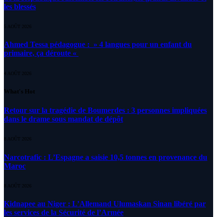
les blessés
5 AOÛT 2026
Ahmed Tessa pédagogue : » 4 langues pour un enfant du
primaire, ça déroute «
4 AOÛT 2026
What's Hot
Retour sur la tragédie de Boumerdes : 3 personnes impliquées
dans le drame sous mandat de dépôt
8 AOÛT 2026
Narcotrafic : L’Espagne a saisie 10,5 tonnes en provenance du
Maroc
8 AOÛT 2026
Kidnapee au Niger : L’Allemand Ulumaskan Sinan libéré par
les services de la Sécurité de l’Armée