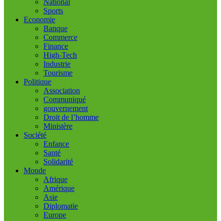
National
Sports
Economie
Banque
Commerce
Finance
High-Tech
Industrie
Tourisme
Politique
Association
Communiqué
gouvernement
Droit de l’homme
Ministère
Société
Enfance
Santé
Solidarité
Monde
Afrique
Amérique
Asie
Diplomatie
Europe