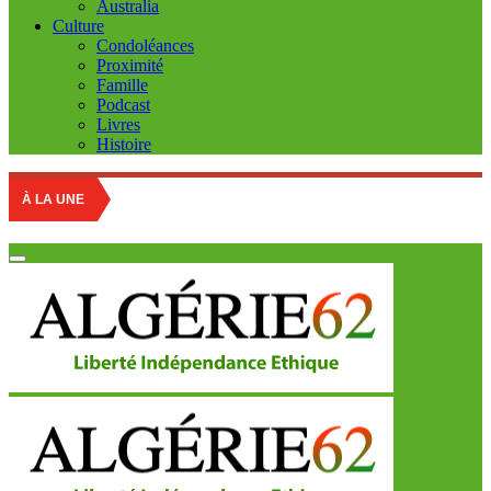
Australia
Culture
Condoléances
Proximité
Famille
Podcast
Livres
Histoire
À LA UNE