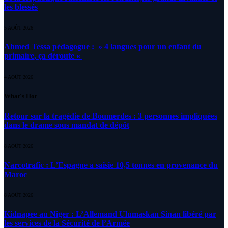
les blessés
5 AOÛT 2026
Ahmed Tessa pédagogue : » 4 langues pour un enfant du
primaire, ça déroute «
4 AOÛT 2026
What's Hot
Retour sur la tragédie de Boumerdes : 3 personnes impliquées
dans le drame sous mandat de dépôt
8 AOÛT 2026
Narcotrafic : L’Espagne a saisie 10,5 tonnes en provenance du
Maroc
8 AOÛT 2026
Kidnapee au Niger : L’Allemand Ulumaskan Sinan libéré par
les services de la Sécurité de l’Armée