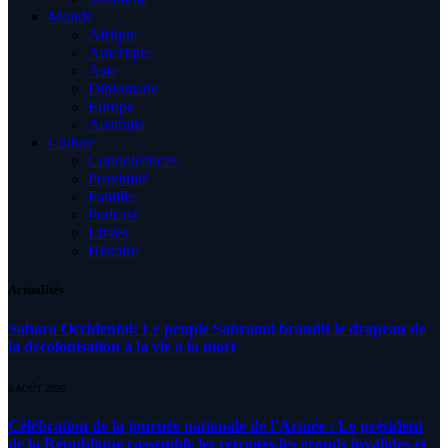
Monde
Afrique
Amérique
Asie
Diplomatie
Europe
Australia
Culture
Condoléances
Proximité
Famille
Podcast
Livres
Histoire
Actualités
Sahara Occidental: Le peuple Sahraoui brandit le drapeau de
la décolonisation à la vie à la mort
8 AOÛT 2026
Célébration de la journée nationale de l’Armée : Le président
de la République rassemble les retraités,les grands invalides et