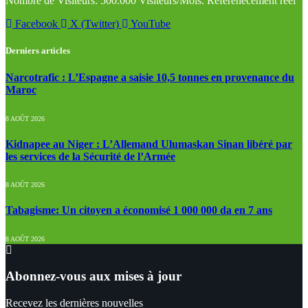
Nombre de Visiteurs: 500.000 Visiteurs/Mois. Réferenecement réel
Facebook
X (Twitter)
YouTube
Derniers articles
Narcotrafic : L’Espagne a saisie 10,5 tonnes en provenance du
Maroc
8 AOÛT 2026
Kidnapee au Niger : L’Allemand Ulumaskan Sinan libéré par
les services de la Sécurité de l’Armée
8 AOÛT 2026
Tabagisme: Un citoyen a économisé 1 000 000 da en 7 ans
8 AOÛT 2026
Abonnez-vous aux mises à jour
Recevez les dernières nouvelles