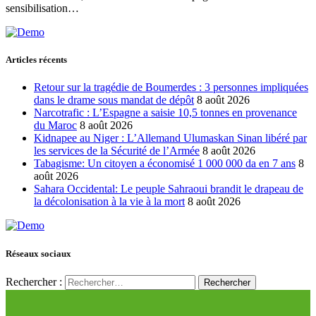
sensibilisation…
Articles récents
Retour sur la tragédie de Boumerdes : 3 personnes impliquées
dans le drame sous mandat de dépôt
8 août 2026
Narcotrafic : L’Espagne a saisie 10,5 tonnes en provenance
du Maroc
8 août 2026
Kidnapee au Niger : L’Allemand Ulumaskan Sinan libéré par
les services de la Sécurité de l’Armée
8 août 2026
Tabagisme: Un citoyen a économisé 1 000 000 da en 7 ans
8
août 2026
Sahara Occidental: Le peuple Sahraoui brandit le drapeau de
la décolonisation à la vie à la mort
8 août 2026
Réseaux sociaux
Rechercher :