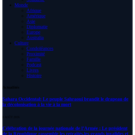
Monde
Afrique
Amérique
Asie
Diplomatie
Europe
Australia
Culture
Condoléances
Proximité
Famille
Podcast
Livres
Histoire
Actualités
Sahara Occidental: Le peuple Sahraoui brandit le drapeau de
la décolonisation à la vie à la mort
8 AOÛT 2026
Célébration de la journée nationale de l’Armée : Le président
de la République rassemble les retraités,les grands invalides et