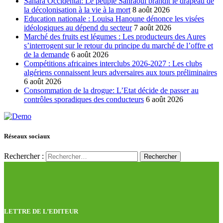
Sahara Occidental: Le peuple Sahraoui brandit le drapeau de
la décolonisation à la vie à la mort
8 août 2026
Education nationale : Louisa Hanoune dénonce les visées
idéologiques au dépend du secteur
7 août 2026
Marché des fruits est légumes : Les producteurs des Aures
s’interrogent sur le retour du principe du marché de l’offre et
de la demande
6 août 2026
Compétitions africaines interclubs 2026-2027 : Les clubs
algériens connaissent leurs adversaires aux tours préliminaires
6 août 2026
Consommation de la drogue: L’Etat décide de passer au
contrôles sporadiques des conducteurs
6 août 2026
Réseaux sociaux
Rechercher :
LETTRE DE L’EDITEUR