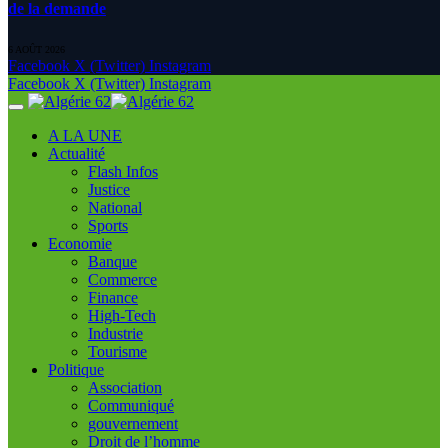
de la demande
6 AOÛT 2026
Facebook
X (Twitter)
Instagram
Facebook
X (Twitter)
Instagram
A LA UNE
Actualité
Flash Infos
Justice
National
Sports
Economie
Banque
Commerce
Finance
High-Tech
Industrie
Tourisme
Politique
Association
Communiqué
gouvernement
Droit de l’homme