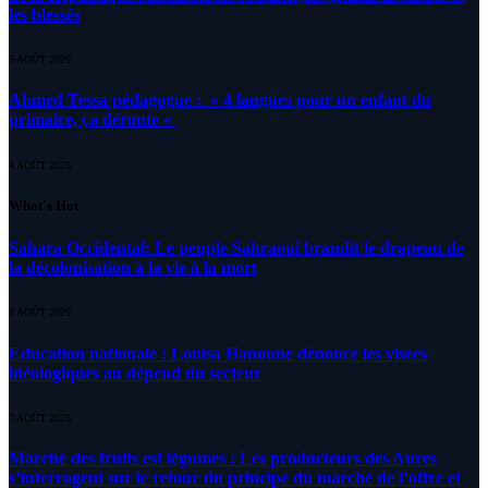
les blessés
5 AOÛT 2026
Ahmed Tessa pédagogue : » 4 langues pour un enfant du
primaire, ça déroute «
4 AOÛT 2026
What's Hot
Sahara Occidental: Le peuple Sahraoui brandit le drapeau de
la décolonisation à la vie à la mort
8 AOÛT 2026
Education nationale : Louisa Hanoune dénonce les visées
idéologiques au dépend du secteur
7 AOÛT 2026
Marché des fruits est légumes : Les producteurs des Aures
s’interrogent sur le retour du principe du marché de l’offre et