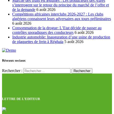
Marché des fruits est légumes : Les producteurs des Aures
s’interrogent sur le retour du principe du marché de l’offre et
de la demande
6 août 2026
Compétitions africaines interclubs 2026-2027 : Les clubs
algériens connaissent leurs adversaires aux tours préliminaires
6 août 2026
Consommation de la drogue: L’Etat décide de passer au
contrôles sporadiques des conducteurs
6 août 2026
Industrie automobile: Inauguration d’une usine de production
de plaquettes de frein à Réghaïa
5 août 2026
Réseaux sociaux
Rechercher :
LETTRE DE L’EDITEUR