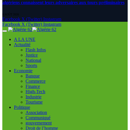
algériens connaissent leurs adversaires aux tours préliminaires
6 AOÛT 2026
Facebook
X (Twitter)
Instagram
Facebook
X (Twitter)
Instagram
A LA UNE
Actualité
Flash Infos
Justice
National
Sports
Economie
Banque
Commerce
Finance
High-Tech
Industrie
Tourisme
Politique
Association
Communiqué
gouvernement
Droit de l’homme