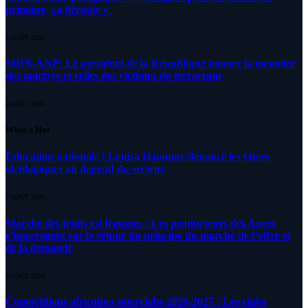
primaire, ça déroute «
4 AOÛT 2026
MDN-ANP: Le président de la République honore la mémoire
des martyrs et celles des victimes du terrorisme
4 AOÛT 2026
What's Hot
Education nationale : Louisa Hanoune dénonce les visées
idéologiques au dépend du secteur
7 AOÛT 2026
Marché des fruits est légumes : Les producteurs des Aures
s’interrogent sur le retour du principe du marché de l’offre et
de la demande
6 AOÛT 2026
Compétitions africaines interclubs 2026-2027 : Les clubs