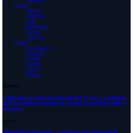
Monde
Afrique
Amérique
Asie
Diplomatie
Europe
Australia
Culture
Condoléances
Proximité
Famille
Podcast
Livres
Histoire
Actualités
Célébration de la journée nationale de l’Armée : Le président
de la République rassemble les retraités,les grands invalides et
les blessés
5 AOÛT 2026
Ahmed Tessa pédagogue : » 4 langues pour un enfant du