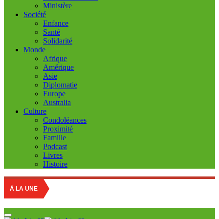
Ministère
Société
Enfance
Santé
Solidarité
Monde
Afrique
Amérique
Asie
Diplomatie
Europe
Australia
Culture
Condoléances
Proximité
Famille
Podcast
Livres
Histoire
Education
À LA UNE