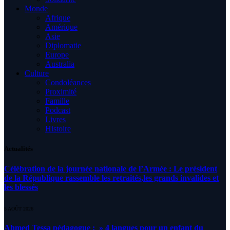
Monde
Afrique
Amérique
Asie
Diplomatie
Europe
Australia
Culture
Condoléances
Proximité
Famille
Podcast
Livres
Histoire
Actualités
Célébration de la journée nationale de l’Armée : Le président
de la République rassemble les retraités,les grands invalides et
les blessés
5 AOÛT 2026
Ahmed Tessa pédagogue : » 4 langues pour un enfant du