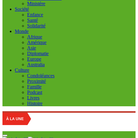
Ministère
Société
Enfance
Santé
Solidarité
Monde
Afrique
Amérique
Asie
Diplomatie
Europe
Australia
Culture
Condoléances
Proximité
Famille
Podcast
Livres
Histoire
Educat
À LA UNE