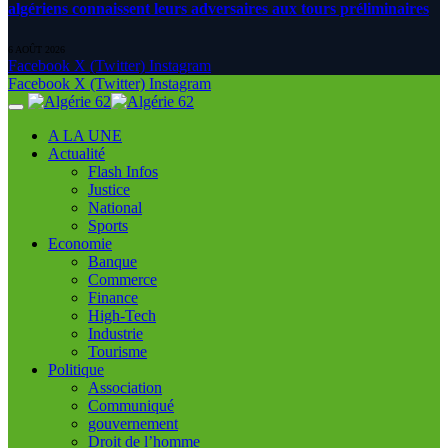
algériens connaissent leurs adversaires aux tours préliminaires
6 AOÛT 2026
Facebook
X (Twitter)
Instagram
Facebook
X (Twitter)
Instagram
A LA UNE
Actualité
Flash Infos
Justice
National
Sports
Economie
Banque
Commerce
Finance
High-Tech
Industrie
Tourisme
Politique
Association
Communiqué
gouvernement
Droit de l’homme