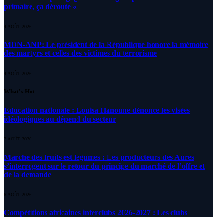
primaire, ça déroute «
4 AOÛT 2026
MDN-ANP: Le président de la République honore la mémoire
des martyrs et celles des victimes du terrorisme
4 AOÛT 2026
What's Hot
Education nationale : Louisa Hanoune dénonce les visées
idéologiques au dépend du secteur
7 AOÛT 2026
Marché des fruits est légumes : Les producteurs des Aures
s’interrogent sur le retour du principe du marché de l’offre et
de la demande
6 AOÛT 2026
Compétitions africaines interclubs 2026-2027 : Les clubs