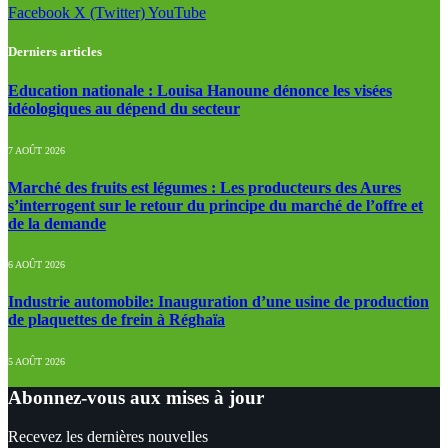
Facebook
X (Twitter)
YouTube
Derniers articles
Education nationale : Louisa Hanoune dénonce les visées
idéologiques au dépend du secteur
7 AOÛT 2026
Marché des fruits est légumes : Les producteurs des Aures
s’interrogent sur le retour du principe du marché de l’offre et
de la demande
6 AOÛT 2026
Industrie automobile: Inauguration d’une usine de production
de plaquettes de frein à Réghaïa
5 AOÛT 2026
Abonnez-vous aux mises à jour
Recevez les dernières nouvelles