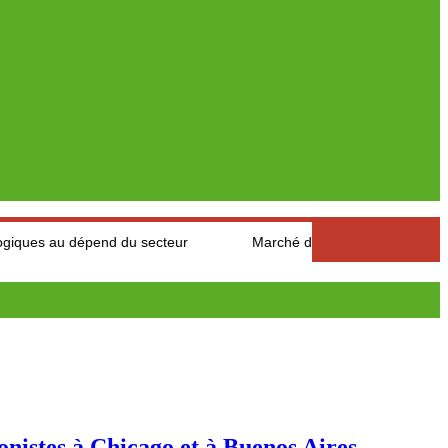
épend du secteur
Marché des fruits est légumes : Les producte
onistes à Chicago et à Buenos Aires