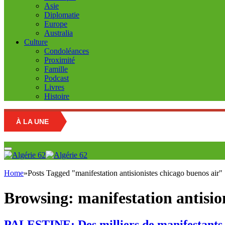
Asie
Diplomatie
Europe
Australia
Culture
Condoléances
Proximité
Famille
Podcast
Livres
Histoire
À LA UNE
Educat
Home
»
Posts Tagged "manifestation antisionistes chicago buenos air"
Browsing:
manifestation antisio
PALESTINE: Des milliers de manifestants am