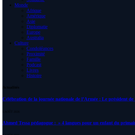
Monde
Afrique
Amérique
Asie
Diplomatie
Europe
Australia
Culture
Condoléances
Proximité
Famille
Podcast
Livres
Histoire
Actualités
Célébration de la journée nationale de l’Armée : Le président de l
5 AOÛT 2026
Ahmed Tessa pédagogue : » 4 langues pour un enfant du primair