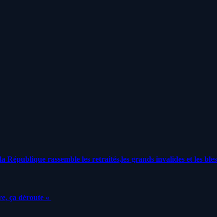
a République rassemble les retraités,les grands invalides et les bles
e, ça déroute «