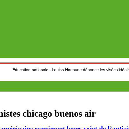
ion nationale : Louisa Hanoune dénonce les visées idéologiques au d
nistes chicago buenos air
éricains expriment leurs rejet de l’antisi