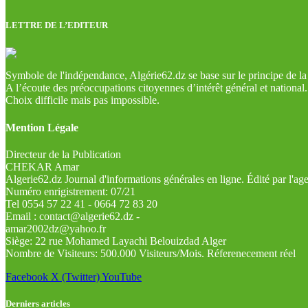
LETTRE DE L’EDITEUR
Symbole de l'indépendance, Algérie62.dz se base sur le principe de la l
A l’écoute des préoccupations citoyennes d’intérêt général et national.
Choix difficile mais pas impossible.
Mention Légale
Directeur de la Publication
CHEKAR Amar
Algerie62.dz Journal d'informations générales en ligne. Édité par l'a
Numéro enrigistrement: 07/21
Tel 0554 57 22 41 - 0664 72 83 20
Email : contact@algerie62.dz -
amar2002dz@yahoo.fr
Siège: 22 rue Mohamed Layachi Belouizdad Alger
Nombre de Visiteurs: 500.000 Visiteurs/Mois. Réferenecement réel
Facebook
X (Twitter)
YouTube
Derniers articles