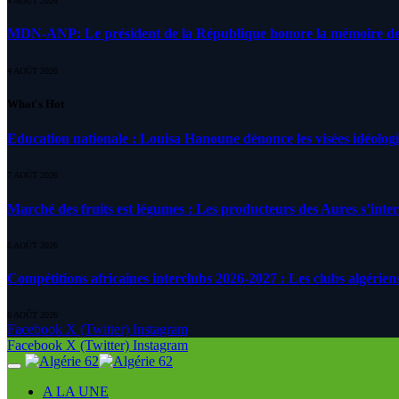
4 AOÛT 2026
MDN-ANP: Le président de la République honore la mémoire des m
4 AOÛT 2026
What's Hot
Education nationale : Louisa Hanoune dénonce les visées idéolog
7 AOÛT 2026
Marché des fruits est légumes : Les producteurs des Aures s’inte
6 AOÛT 2026
Compétitions africaines interclubs 2026-2027 : Les clubs algérien
6 AOÛT 2026
Facebook
X (Twitter)
Instagram
Facebook
X (Twitter)
Instagram
A LA UNE