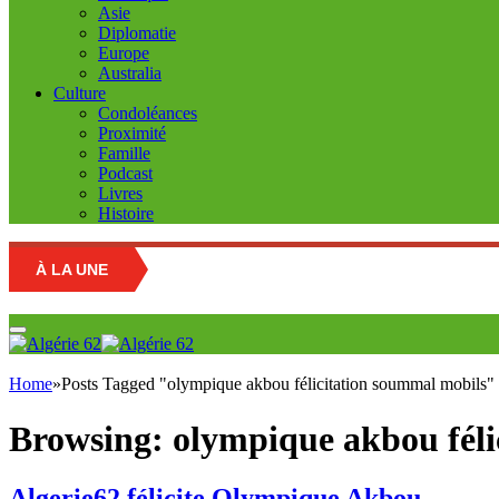
Asie
Diplomatie
Europe
Australia
Culture
Condoléances
Proximité
Famille
Podcast
Livres
Histoire
À LA UNE
E
Home
»
Posts Tagged "olympique akbou félicitation soummal mobils"
Browsing:
olympique akbou féli
Algerie62 félicite Olympique Akbou