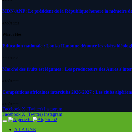
4 AOÛT 2026
MDN-ANP: Le président de la République honore la mémoire des m
4 AOÛT 2026
What's Hot
Education nationale : Louisa Hanoune dénonce les visées idéolog
7 AOÛT 2026
Marché des fruits est légumes : Les producteurs des Aures s’inte
6 AOÛT 2026
Compétitions africaines interclubs 2026-2027 : Les clubs algérien
6 AOÛT 2026
Facebook
X (Twitter)
Instagram
Facebook
X (Twitter)
Instagram
A LA UNE