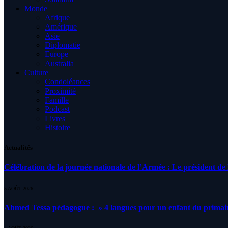
Monde
Afrique
Amérique
Asie
Diplomatie
Europe
Australia
Culture
Condoléances
Proximité
Famille
Podcast
Livres
Histoire
Actualités
Célébration de la journée nationale de l’Armée : Le président de l
5 AOÛT 2026
Ahmed Tessa pédagogue : » 4 langues pour un enfant du primair