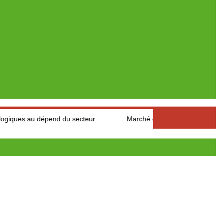
au dépend du secteur
Marché des fruits est légumes : Les pro