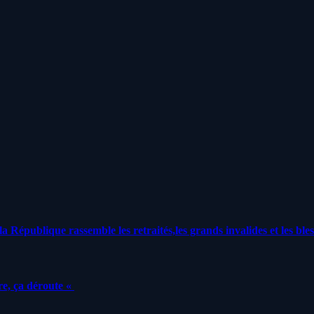
a République rassemble les retraités,les grands invalides et les bles
e, ça déroute «