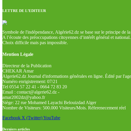
LETTRE DE L’EDITEUR
Symbole de l'indépendance, Algérie62.dz se base sur le principe de la l
A l’écoute des préoccupations citoyennes d’intérêt général et national.
Choix difficile mais pas impossible.
Mention Légale
Directeur de la Publication
CHEKAR Amar
Algerie62.dz Journal d'informations générales en ligne. Édité par l'a
Numéro enrigistrement: 07/21
Tel 0554 57 22 41 - 0664 72 83 20
Email : contact@algerie62.dz -
amar2002dz@yahoo.fr
Siège: 22 rue Mohamed Layachi Belouizdad Alger
Nombre de Visiteurs: 500.000 Visiteurs/Mois. Réferenecement réel
Facebook
X (Twitter)
YouTube
Derniers articles