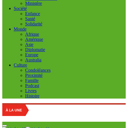
Ministère
Société
Enfance
Santé
Solidarité
Monde
Afrique
Amérique
Asie
Diplomatie
Europe
Australia
Culture
Condoléances
Proximité
Famille
Podcast
Livres
Histoire
Educat
À LA UNE