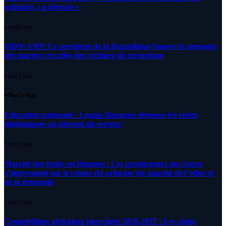
primaire, ça déroute «
4 AOÛT 2026
MDN-ANP: Le président de la République honore la mémoire
des martyrs et celles des victimes du terrorisme
4 AOÛT 2026
What's Hot
Education nationale : Louisa Hanoune dénonce les visées
idéologiques au dépend du secteur
7 AOÛT 2026
Marché des fruits est légumes : Les producteurs des Aures
s’interrogent sur le retour du principe du marché de l’offre et
de la demande
6 AOÛT 2026
Compétitions africaines interclubs 2026-2027 : Les clubs