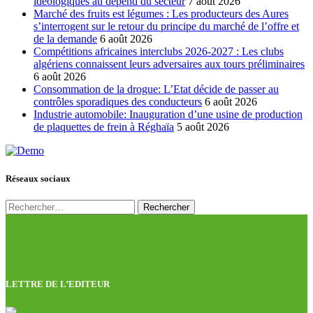
idéologiques au dépend du secteur
7 août 2026
Marché des fruits est légumes : Les producteurs des Aures
s’interrogent sur le retour du principe du marché de l’offre et
de la demande
6 août 2026
Compétitions africaines interclubs 2026-2027 : Les clubs
algériens connaissent leurs adversaires aux tours préliminaires
6 août 2026
Consommation de la drogue: L’Etat décide de passer au
contrôles sporadiques des conducteurs
6 août 2026
Industrie automobile: Inauguration d’une usine de production
de plaquettes de frein à Réghaïa
5 août 2026
Réseaux sociaux
Rechercher :
LETTRE DE L’EDITEUR