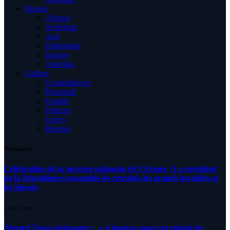
Monde
Afrique
Amérique
Asie
Diplomatie
Europe
Australia
Culture
Condoléances
Proximité
Famille
Podcast
Livres
Histoire
Actualités
Célébration de la journée nationale de l’Armée : Le président
de la République rassemble les retraités,les grands invalides et
les blessés
5 AOÛT 2026
Ahmed Tessa pédagogue : » 4 langues pour un enfant du