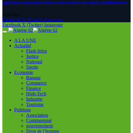
algériens connaissent leurs adversaires aux tours préliminaires
6 AOÛT 2026
Facebook
X (Twitter)
Instagram
Facebook
X (Twitter)
Instagram
A LA UNE
Actualité
Flash Infos
Justice
National
Sports
Economie
Banque
Commerce
Finance
High-Tech
Industrie
Tourisme
Politique
Association
Communiqué
gouvernement
Droit de l’homme