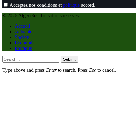
Acceptez nos conditions et
politique
accord.
© 2026 Algerie62. Tous droits réservés
Accueil
Actualité
Société
Economie
Politique
Submit
Type above and press
Enter
to search. Press
Esc
to cancel.