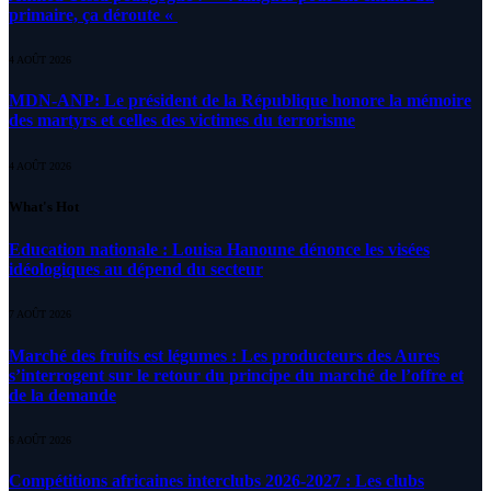
primaire, ça déroute «
4 AOÛT 2026
MDN-ANP: Le président de la République honore la mémoire
des martyrs et celles des victimes du terrorisme
4 AOÛT 2026
What's Hot
Education nationale : Louisa Hanoune dénonce les visées
idéologiques au dépend du secteur
7 AOÛT 2026
Marché des fruits est légumes : Les producteurs des Aures
s’interrogent sur le retour du principe du marché de l’offre et
de la demande
6 AOÛT 2026
Compétitions africaines interclubs 2026-2027 : Les clubs