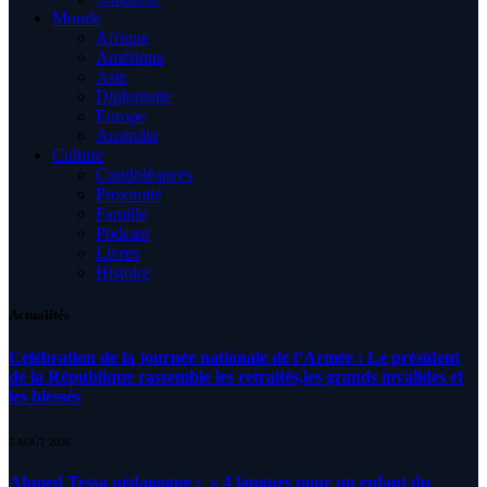
Monde
Afrique
Amérique
Asie
Diplomatie
Europe
Australia
Culture
Condoléances
Proximité
Famille
Podcast
Livres
Histoire
Actualités
Célébration de la journée nationale de l’Armée : Le président
de la République rassemble les retraités,les grands invalides et
les blessés
5 AOÛT 2026
Ahmed Tessa pédagogue : » 4 langues pour un enfant du