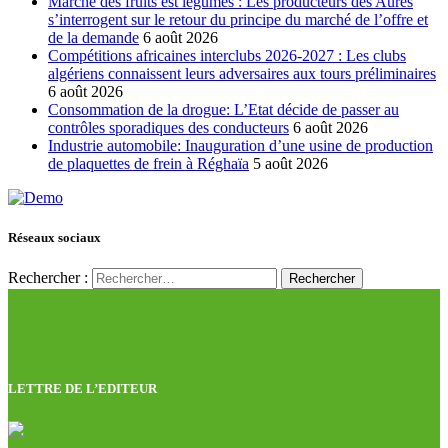
Marché des fruits est légumes : Les producteurs des Aures
s’interrogent sur le retour du principe du marché de l’offre et
de la demande
6 août 2026
Compétitions africaines interclubs 2026-2027 : Les clubs
algériens connaissent leurs adversaires aux tours préliminaires
6 août 2026
Consommation de la drogue: L’Etat décide de passer au
contrôles sporadiques des conducteurs
6 août 2026
Industrie automobile: Inauguration d’une usine de production
de plaquettes de frein à Réghaïa
5 août 2026
Réseaux sociaux
Rechercher :
LETTRE DE L’EDITEUR