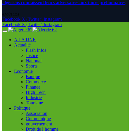
algériens connaissent leurs adversaires aux tours préliminaires
6 AOÛT 2026
Facebook
X (Twitter)
Instagram
Facebook
X (Twitter)
Instagram
A LA UNE
Actualité
Flash Infos
Justice
National
Sports
Economie
Banque
Commerce
Finance
High-Tech
Industrie
Tourisme
Politique
Association
Communiqué
gouvernement
Droit de l’homme