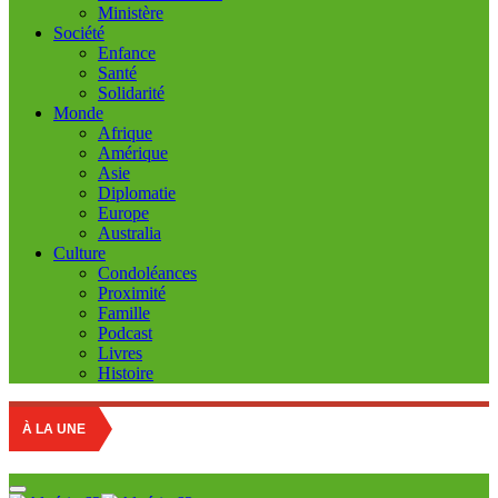
Ministère
Société
Enfance
Santé
Solidarité
Monde
Afrique
Amérique
Asie
Diplomatie
Europe
Australia
Culture
Condoléances
Proximité
Famille
Podcast
Livres
Histoire
Education
À LA UNE