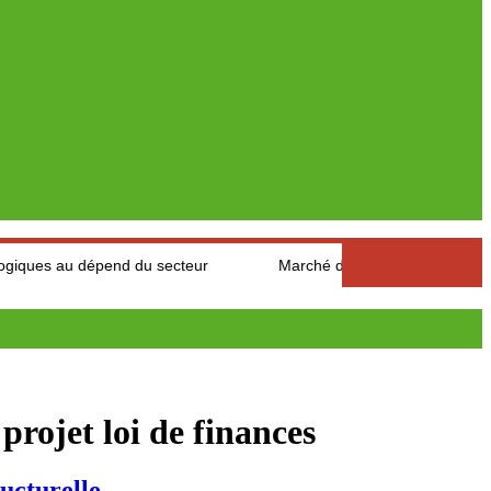
dépend du secteur
Marché des fruits est légumes : Les product
rojet loi de finances
ucturelle