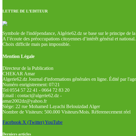
LETTRE DE L’EDITEUR
Symbole de l'indépendance, Algérie62.dz se base sur le principe de la l
A l’écoute des préoccupations citoyennes d’intérêt général et national.
Choix difficile mais pas impossible.
Mention Légale
Directeur de la Publication
CHEKAR Amar
Algerie62.dz Journal d'informations générales en ligne. Édité par l'a
Numéro enrigistrement: 07/21
Tel 0554 57 22 41 - 0664 72 83 20
Email : contact@algerie62.dz -
amar2002dz@yahoo.fr
Siège: 22 rue Mohamed Layachi Belouizdad Alger
Nombre de Visiteurs: 500.000 Visiteurs/Mois. Réferenecement réel
Facebook
X (Twitter)
YouTube
Derniers articles