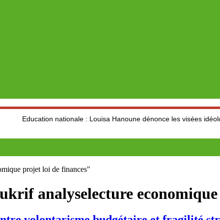
tion nationale : Louisa Hanoune dénonce les visées idéologiques au 
mique projet loi de finances"
krif analyselecture economique p
volontarisme budgétaire et fragilité str