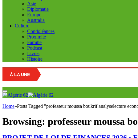
Asie
Diplomatie
Europe
Australia
Culture
Condoléances
Proximité
Famille
Podcast
Livres
Histoire
À LA UNE
Educa
Home
»
Posts Tagged "professeur moussa boukrif analyselecture econo
Browsing:
professeur moussa bou
PROJET DE LOI DE FINANCES 2026 : Entre 