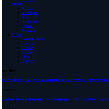
Monde
Afrique
Amérique
Asie
Diplomatie
Europe
Australia
Culture
Condoléances
Proximité
Famille
Podcast
Livres
Histoire
Actualités
Célébration de la journée nationale de l’Armée : Le président de l
5 AOÛT 2026
Ahmed Tessa pédagogue : » 4 langues pour un enfant du primair