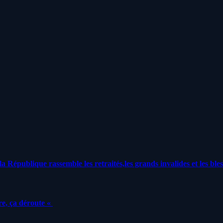
a République rassemble les retraités,les grands invalides et les bles
e, ça déroute «