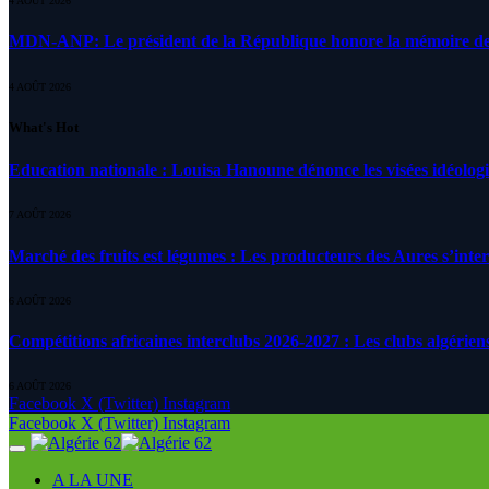
4 AOÛT 2026
MDN-ANP: Le président de la République honore la mémoire des m
4 AOÛT 2026
What's Hot
Education nationale : Louisa Hanoune dénonce les visées idéolog
7 AOÛT 2026
Marché des fruits est légumes : Les producteurs des Aures s’inte
6 AOÛT 2026
Compétitions africaines interclubs 2026-2027 : Les clubs algérien
6 AOÛT 2026
Facebook
X (Twitter)
Instagram
Facebook
X (Twitter)
Instagram
A LA UNE