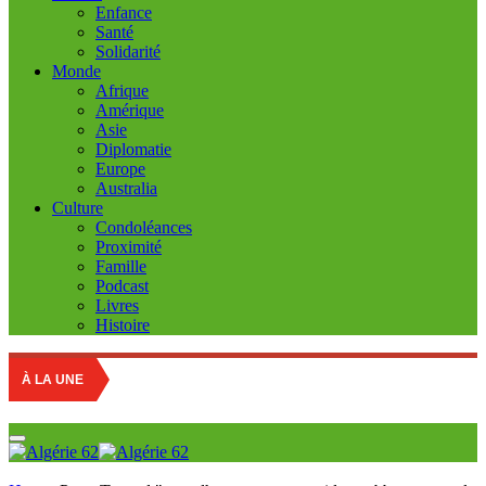
Enfance
Santé
Solidarité
Monde
Afrique
Amérique
Asie
Diplomatie
Europe
Australia
Culture
Condoléances
Proximité
Famille
Podcast
Livres
Histoire
À LA UNE