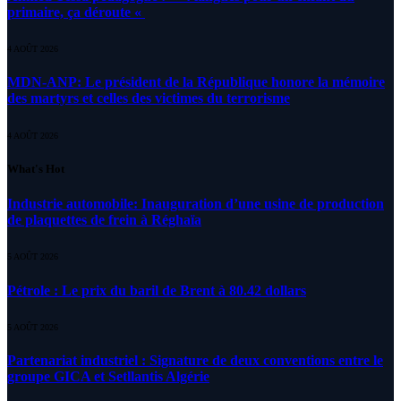
primaire, ça déroute «
4 AOÛT 2026
MDN-ANP: Le président de la République honore la mémoire
des martyrs et celles des victimes du terrorisme
4 AOÛT 2026
What's Hot
Industrie automobile: Inauguration d’une usine de production
de plaquettes de frein à Réghaïa
5 AOÛT 2026
Pétrole : Le prix du baril de Brent à 80.42 dollars
5 AOÛT 2026
Partenariat industriel : Signature de deux conventions entre le
groupe GICA et Setllantis Algérie