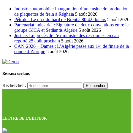
Industrie automobile: Inauguration d’une usine de production
de plaquettes de frein à Réghaïa
5 août 2026
Pétrole : Le prix du baril de Brent à 80.42 dollars
5 août 2026
Partenariat industriel : Signature de deux conventions entre le
groupe GICA et Setllantis Algérie
5 août 2026
Justice: Le procès de l’ex ministre des ressources en eau
reporté 25 août prochain
5 août 2026
CAN-2026 – Dames : L’Algérie passe aux 1/4 de finale de la
coupe d’Afrique
5 août 2026
Réseaux sociaux
Rechercher :
LETTRE DE L’EDITEUR