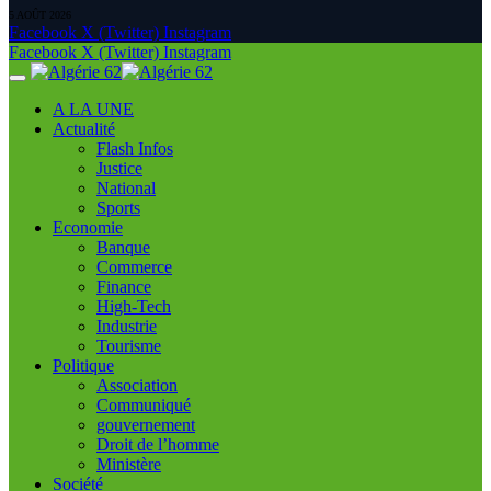
5 AOÛT 2026
Facebook
X (Twitter)
Instagram
Facebook
X (Twitter)
Instagram
A LA UNE
Actualité
Flash Infos
Justice
National
Sports
Economie
Banque
Commerce
Finance
High-Tech
Industrie
Tourisme
Politique
Association
Communiqué
gouvernement
Droit de l’homme
Ministère
Société