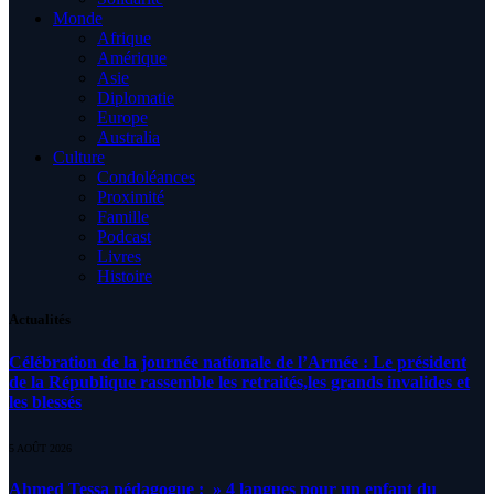
Monde
Afrique
Amérique
Asie
Diplomatie
Europe
Australia
Culture
Condoléances
Proximité
Famille
Podcast
Livres
Histoire
Actualités
Célébration de la journée nationale de l’Armée : Le président
de la République rassemble les retraités,les grands invalides et
les blessés
5 AOÛT 2026
Ahmed Tessa pédagogue : » 4 langues pour un enfant du