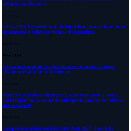
primaire, ça déroute «
4 AOÛT 2026
MDN-ANP: Le président de la République honore la mémoire
des martyrs et celles des victimes du terrorisme
4 AOÛT 2026
What's Hot
Education nationale : Louisa Hanoune dénonce les visées
idéologiques au dépend du secteur
7 AOÛT 2026
Marché des fruits est légumes : Les producteurs des Aures
s’interrogent sur le retour du principe du marché de l’offre et
de la demande
6 AOÛT 2026
Compétitions africaines interclubs 2026-2027 : Les clubs