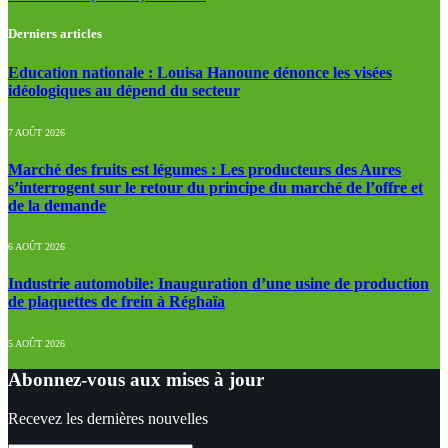
Derniers articles
Education nationale : Louisa Hanoune dénonce les visées
idéologiques au dépend du secteur
7 AOÛT 2026
Marché des fruits est légumes : Les producteurs des Aures
s’interrogent sur le retour du principe du marché de l’offre et
de la demande
6 AOÛT 2026
Industrie automobile: Inauguration d’une usine de production
de plaquettes de frein à Réghaïa
5 AOÛT 2026
Abonnez-vous aux mises à jour
Recevez les dernières nouvelles