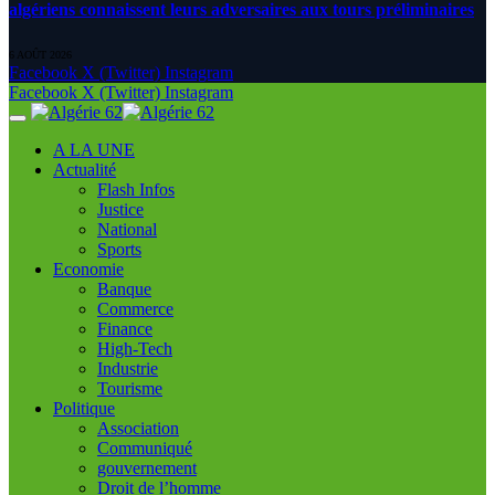
algériens connaissent leurs adversaires aux tours préliminaires
6 AOÛT 2026
Facebook
X (Twitter)
Instagram
Facebook
X (Twitter)
Instagram
A LA UNE
Actualité
Flash Infos
Justice
National
Sports
Economie
Banque
Commerce
Finance
High-Tech
Industrie
Tourisme
Politique
Association
Communiqué
gouvernement
Droit de l’homme