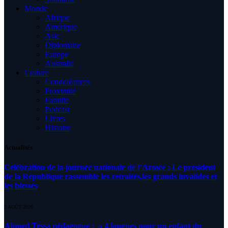
Monde
Afrique
Amérique
Asie
Diplomatie
Europe
Australia
Culture
Condoléances
Proximité
Famille
Podcast
Livres
Histoire
Actualités
Célébration de la journée nationale de l’Armée : Le président
de la République rassemble les retraités,les grands invalides et
les blessés
5 AOÛT 2026
Ahmed Tessa pédagogue : » 4 langues pour un enfant du