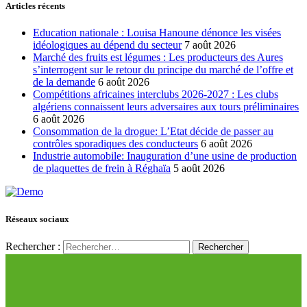
Articles récents
Education nationale : Louisa Hanoune dénonce les visées
idéologiques au dépend du secteur
7 août 2026
Marché des fruits est légumes : Les producteurs des Aures
s’interrogent sur le retour du principe du marché de l’offre et
de la demande
6 août 2026
Compétitions africaines interclubs 2026-2027 : Les clubs
algériens connaissent leurs adversaires aux tours préliminaires
6 août 2026
Consommation de la drogue: L’Etat décide de passer au
contrôles sporadiques des conducteurs
6 août 2026
Industrie automobile: Inauguration d’une usine de production
de plaquettes de frein à Réghaïa
5 août 2026
Réseaux sociaux
Rechercher :