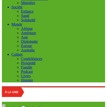
Ministère
Société
Enfance
Santé
Solidarité
Monde
Afrique
Amérique
Asie
Diplomatie
Europe
Australia
Culture
Condoléances
Proximité
Famille
Podcast
Livres
Histoire
Educatio
À LA UNE