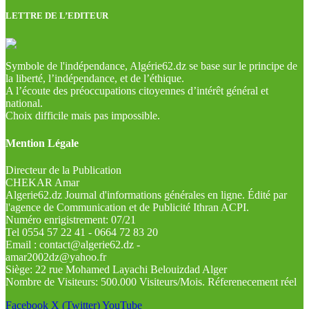
LETTRE DE L’EDITEUR
Symbole de l'indépendance, Algérie62.dz se base sur le principe de
la liberté, l’indépendance, et de l’éthique.
A l’écoute des préoccupations citoyennes d’intérêt général et
national.
Choix difficile mais pas impossible.
Mention Légale
Directeur de la Publication
CHEKAR Amar
Algerie62.dz Journal d'informations générales en ligne. Édité par
l'agence de Communication et de Publicité Ithran ACPI.
Numéro enrigistrement: 07/21
Tel 0554 57 22 41 - 0664 72 83 20
Email : contact@algerie62.dz -
amar2002dz@yahoo.fr
Siège: 22 rue Mohamed Layachi Belouizdad Alger
Nombre de Visiteurs: 500.000 Visiteurs/Mois. Réferenecement réel
Facebook
X (Twitter)
YouTube