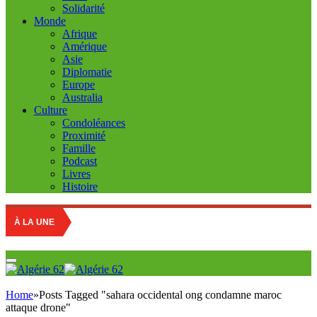
Solidarité
Monde
Afrique
Amérique
Asie
Diplomatie
Europe
Australia
Culture
Condoléances
Proximité
Famille
Podcast
Livres
Histoire
À LA UNE
Home
»
Posts Tagged "sahara occidental ong condamne maroc
attaque drone"