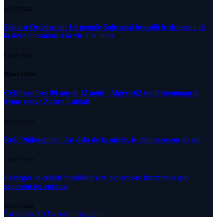
10 AOÛT 2026
Sahara Occidental: Le peuple Sahraoui brandit le drapeau de
la décolonisation à la vie à la mort
8 AOÛT 2026
What's Hot
Célébrant ses 80 ans le 12 août : Algérie62 rend hommage à
Mme veuve Zahra Lahlah
10 AOÛT 2026
Rub Philosophie : Au dela de la mêlée, le dépassement de soi
10 AOÛT 2026
Protéger la cellule familliale des mauvaises intentions qui
séparent les enfants
10 AOÛT 2026
Facebook
X (Twitter)
Instagram