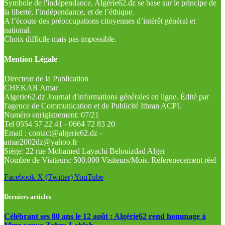
Symbole de l'indépendance, Algérie62.dz se base sur le principe de
la liberté, l’indépendance, et de l’éthique.
A l’écoute des préoccupations citoyennes d’intérêt général et
national.
Choix difficile mais pas impossible.
Mention Légale
Directeur de la Publication
CHEKAR Amar
Algerie62.dz Journal d'informations générales en ligne. Édité par
l'agence de Communication et de Publicité Ithran ACPI.
Numéro enrigistrement: 07/21
Tel 0554 57 22 41 - 0664 72 83 20
Email : contact@algerie62.dz -
amar2002dz@yahoo.fr
Siège: 22 rue Mohamed Layachi Belouizdad Alger
Nombre de Visiteurs: 500.000 Visiteurs/Mois. Réferenecement réel
Facebook
X (Twitter)
YouTube
Derniers articles
Célébrant ses 80 ans le 12 août : Algérie62 rend hommage à