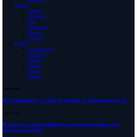
Monde
Afrique
Amérique
Asie
Diplomatie
Europe
Australia
Culture
Condoléances
Proximité
Famille
Podcast
Livres
Histoire
Actualités
Rub Philosophie : Au dela de la mêlée, le dépassement de soi
10 AOÛT 2026
Protéger la cellule familliale des mauvaises intentions qui
séparent les enfants