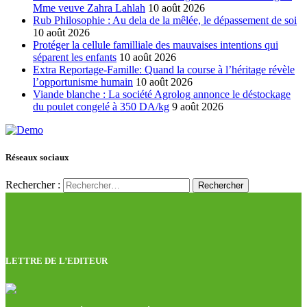
Mme veuve Zahra Lahlah
10 août 2026
Rub Philosophie : Au dela de la mêlée, le dépassement de soi
10 août 2026
Protéger la cellule familliale des mauvaises intentions qui
séparent les enfants
10 août 2026
Extra Reportage-Famille: Quand la course à l’héritage révèle
l’opportunisme humain
10 août 2026
Viande blanche : La société Agrolog annonce le déstockage
du poulet congelé à 350 DA/kg
9 août 2026
Réseaux sociaux
Rechercher :
LETTRE DE L’EDITEUR