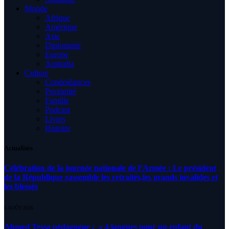
Monde
Afrique
Amérique
Asie
Diplomatie
Europe
Australia
Culture
Condoléances
Proximité
Famille
Podcast
Livres
Histoire
Actualités
Célébration de la journée nationale de l’Armée : Le président
de la République rassemble les retraités,les grands invalides et
les blessés
5 AOÛT 2026
Ahmed Tessa pédagogue : » 4 langues pour un enfant du