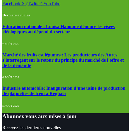
Facebook
X (Twitter)
YouTube
Derniers articles
Education nationale : Louisa Hanoune dénonce les visées
idéologiques au dépend du secteur
7 AOÛT 2026
Marché des fruits est légumes : Les producteurs des Aures
s’interrogent sur le retour du principe du marché de l’offre et
de la demande
6 AOÛT 2026
Industrie automobile: Inauguration d’une usine de production
de plaquettes de frein à Réghaïa
5 AOÛT 2026
Abonnez-vous aux mises à jour
Recevez les dernières nouvelles