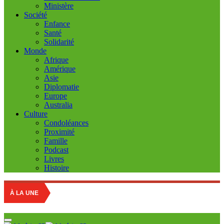
Ministère
Société
Enfance
Santé
Solidarité
Monde
Afrique
Amérique
Asie
Diplomatie
Europe
Australia
Culture
Condoléances
Proximité
Famille
Podcast
Livres
Histoire
Education na
À LA UNE