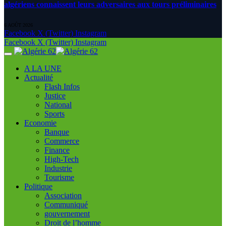
algériens connaissent leurs adversaires aux tours préliminaires
6 AOÛT 2026
Facebook
X (Twitter)
Instagram
Facebook
X (Twitter)
Instagram
A LA UNE
Actualité
Flash Infos
Justice
National
Sports
Economie
Banque
Commerce
Finance
High-Tech
Industrie
Tourisme
Politique
Association
Communiqué
gouvernement
Droit de l’homme