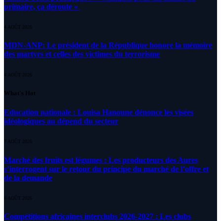
primaire, ça déroute «
4 AOÛT 2026
MDN-ANP: Le président de la République honore la mémoire
des martyrs et celles des victimes du terrorisme
4 AOÛT 2026
What's Hot
Education nationale : Louisa Hanoune dénonce les visées
idéologiques au dépend du secteur
7 AOÛT 2026
Marché des fruits est légumes : Les producteurs des Aures
s’interrogent sur le retour du principe du marché de l’offre et
de la demande
6 AOÛT 2026
Compétitions africaines interclubs 2026-2027 : Les clubs