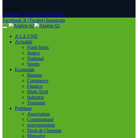
8 AOÛT 2026
Facebook
X (Twitter)
Instagram
Facebook
X (Twitter)
Instagram
A LA UNE
Actualité
Flash Infos
Justice
National
Sports
Economie
Banque
Commerce
Finance
High-Tech
Industrie
Tourisme
Politique
Association
Communiqué
gouvernement
Droit de l’homme
Ministère