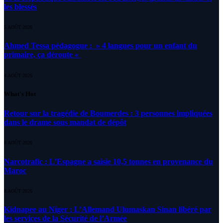
les blessés
5 AOÛT 2026
Ahmed Tessa pédagogue : » 4 langues pour un enfant du
primaire, ça déroute «
4 AOÛT 2026
What's Hot
Retour sur la tragédie de Boumerdes : 3 personnes impliquées
dans le drame sous mandat de dépôt
8 AOÛT 2026
Narcotrafic : L’Espagne a saisie 10,5 tonnes en provenance du
Maroc
8 AOÛT 2026
Kidnapee au Niger : L’Allemand Ulumaskan Sinan libéré par
les services de la Sécurité de l’Armée