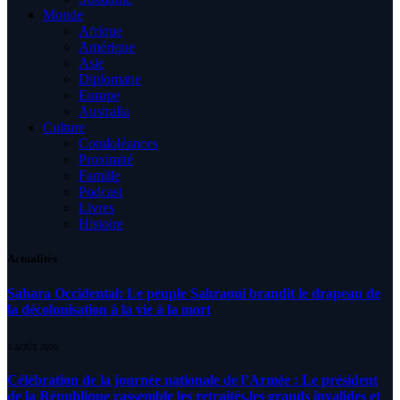
Monde
Afrique
Amérique
Asie
Diplomatie
Europe
Australia
Culture
Condoléances
Proximité
Famille
Podcast
Livres
Histoire
Actualités
Sahara Occidental: Le peuple Sahraoui brandit le drapeau de
la décolonisation à la vie à la mort
8 AOÛT 2026
Célébration de la journée nationale de l’Armée : Le président
de la République rassemble les retraités,les grands invalides et