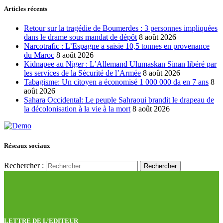
Articles récents
Retour sur la tragédie de Boumerdes : 3 personnes impliquées
dans le drame sous mandat de dépôt
8 août 2026
Narcotrafic : L’Espagne a saisie 10,5 tonnes en provenance
du Maroc
8 août 2026
Kidnapee au Niger : L’Allemand Ulumaskan Sinan libéré par
les services de la Sécurité de l’Armée
8 août 2026
Tabagisme: Un citoyen a économisé 1 000 000 da en 7 ans
8
août 2026
Sahara Occidental: Le peuple Sahraoui brandit le drapeau de
la décolonisation à la vie à la mort
8 août 2026
Réseaux sociaux
Rechercher :
LETTRE DE L’EDITEUR