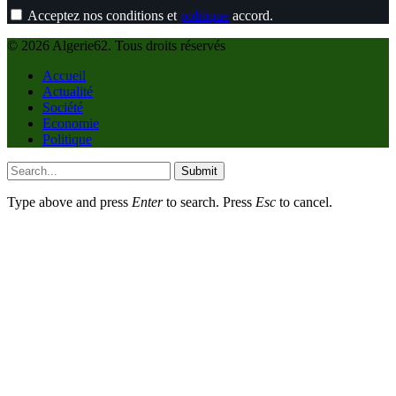
Acceptez nos conditions et
politique
accord.
© 2026 Algerie62. Tous droits réservés
Accueil
Actualité
Société
Economie
Politique
Submit
Type above and press
Enter
to search. Press
Esc
to cancel.