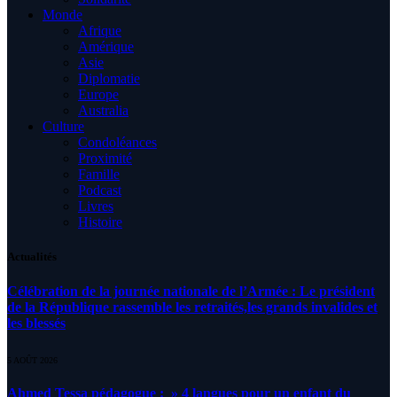
Monde
Afrique
Amérique
Asie
Diplomatie
Europe
Australia
Culture
Condoléances
Proximité
Famille
Podcast
Livres
Histoire
Actualités
Célébration de la journée nationale de l’Armée : Le président
de la République rassemble les retraités,les grands invalides et
les blessés
5 AOÛT 2026
Ahmed Tessa pédagogue : » 4 langues pour un enfant du