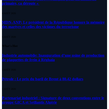
primaire, ça déroute «
4 AOÛT 2026
MDN-ANP: Le président de la République honore la mémoire
des martyrs et celles des victimes du terrorisme
4 AOÛT 2026
What's Hot
Industrie automobile: Inauguration d’une usine de production
de plaquettes de frein à Réghaïa
5 AOÛT 2026
Pétrole : Le prix du baril de Brent à 80.42 dollars
5 AOÛT 2026
Partenariat industriel : Signature de deux conventions entre le
groupe GICA et Setllantis Algérie