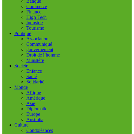
Banque
Commerce
Finance
High-Tech
Industrie
Tourisme
Politique
Association
Communiqué
gouvernement
Droit de l’homme
Ministère
Société
Enfance
Santé
Solidarité
Monde
Afrique
Amérique
Asie
Diplomatie
Europe
Australia
Culture
Condoléances