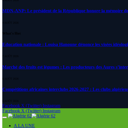
4 AOÛT 2026
MDN-ANP: Le président de la République honore la mémoire des m
4 AOÛT 2026
What's Hot
Education nationale : Louisa Hanoune dénonce les visées idéolog
7 AOÛT 2026
Marché des fruits est légumes : Les producteurs des Aures s’inte
6 AOÛT 2026
Compétitions africaines interclubs 2026-2027 : Les clubs algérien
6 AOÛT 2026
Facebook
X (Twitter)
Instagram
Facebook
X (Twitter)
Instagram
A LA UNE