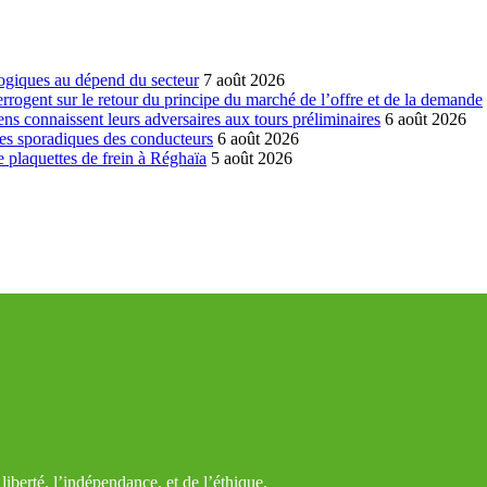
ogiques au dépend du secteur
7 août 2026
errogent sur le retour du principe du marché de l’offre et de la demande
ns connaissent leurs adversaires aux tours préliminaires
6 août 2026
es sporadiques des conducteurs
6 août 2026
 plaquettes de frein à Réghaïa
5 août 2026
iberté, l’indépendance, et de l’éthique.