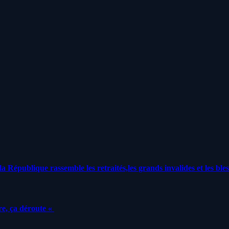
a République rassemble les retraités,les grands invalides et les bles
e, ça déroute «