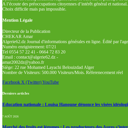
A l’écoute des préoccupations citoyennes d’intérêt général et national.
Choix difficile mais pas impossible.
Mention Légale
Directeur de la Publication
CHEKAR Amar
Algerie62.dz Journal d'informations générales en ligne. Édité par l'a
Numéro enrigistrement: 07/21
Tel 0554 57 22 41 - 0664 72 83 20
Email : contact@algerie62.dz -
amar2002dz@yahoo.fr
Siège: 22 rue Mohamed Layachi Belouizdad Alger
Nombre de Visiteurs: 500.000 Visiteurs/Mois. Réferenecement réel
Facebook
X (Twitter)
YouTube
Derniers articles
Education nationale : Louisa Hanoune dénonce les visées idéolog
7 AOÛT 2026
Marché des fruits est légumes : Les producteurs des Aures s’inte