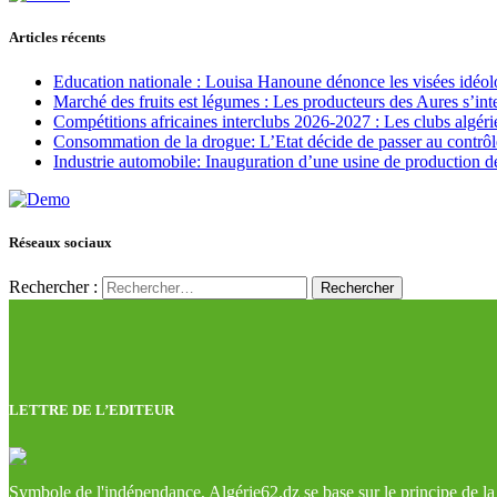
Articles récents
Education nationale : Louisa Hanoune dénonce les visées idéol
Marché des fruits est légumes : Les producteurs des Aures s’int
Compétitions africaines interclubs 2026-2027 : Les clubs algérie
Consommation de la drogue: L’Etat décide de passer au contrôl
Industrie automobile: Inauguration d’une usine de production de
Réseaux sociaux
Rechercher :
LETTRE DE L’EDITEUR
Symbole de l'indépendance, Algérie62.dz se base sur le principe de la l