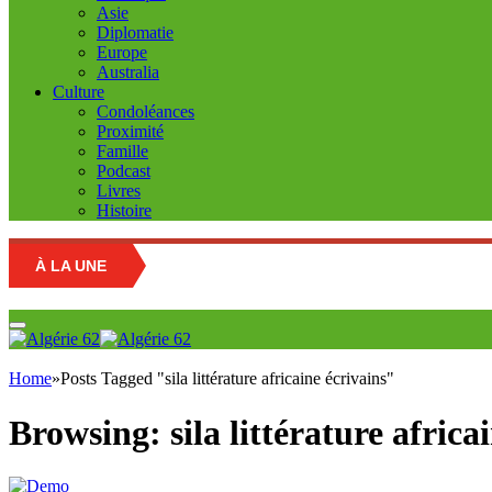
Asie
Diplomatie
Europe
Australia
Culture
Condoléances
Proximité
Famille
Podcast
Livres
Histoire
À LA UNE
Edu
Home
»
Posts Tagged "sila littérature africaine écrivains"
Browsing:
sila littérature africa