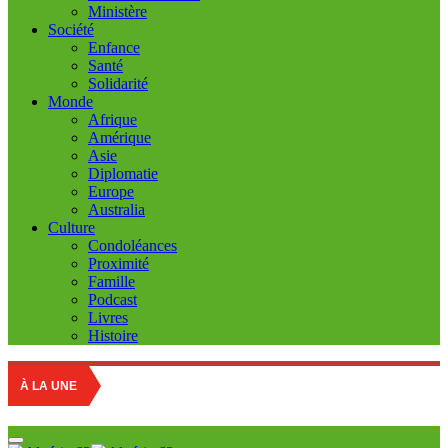
Ministère
Société
Enfance
Santé
Solidarité
Monde
Afrique
Amérique
Asie
Diplomatie
Europe
Australia
Culture
Condoléances
Proximité
Famille
Podcast
Livres
Histoire
Ed
À LA UNE