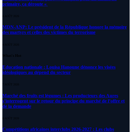
primaire, ça déroute «
4 AOÛT 2026
MDN-ANP: Le président de la République honore la mémoire
des martyrs et celles des victimes du terrorisme
4 AOÛT 2026
What's Hot
Education nationale : Louisa Hanoune dénonce les visées
idéologiques au dépend du secteur
7 AOÛT 2026
Marché des fruits est légumes : Les producteurs des Aures
s’interrogent sur le retour du principe du marché de l’offre et
de la demande
6 AOÛT 2026
Compétitions africaines interclubs 2026-2027 : Les clubs