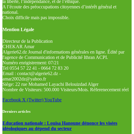
la liberté, l’indépendance, et de l’éthique.
A l’écoute des préoccupations citoyennes d’intérêt général et
national.
Choix difficile mais pas impossible.
Mention Légale
Directeur de la Publication
CHEKAR Amar
Algerie62.dz Journal d'informations générales en ligne. Édité par
l'agence de Communication et de Publicité Ithran ACPI.
Numéro enrigistrement: 07/21
Tel 0554 57 22 41 - 0664 72 83 20
Email : contact@algerie62.dz -
amar2002dz@yahoo.fr
Siège: 22 rue Mohamed Layachi Belouizdad Alger
Nombre de Visiteurs: 500.000 Visiteurs/Mois. Réferenecement réel
Facebook
X (Twitter)
YouTube
Derniers articles
Education nationale : Louisa Hanoune dénonce les visées
idéologiques au dépend du secteur