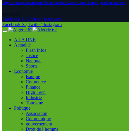
algériens connaissent leurs adversaires aux tours préliminaires
6 AOÛT 2026
Facebook
X (Twitter)
Instagram
Facebook
X (Twitter)
Instagram
A LA UNE
Actualité
Flash Infos
Justice
National
Sports
Economie
Banque
Commerce
Finance
High-Tech
Industrie
Tourisme
Politique
Association
Communiqué
gouvernement
Droit de l’homme