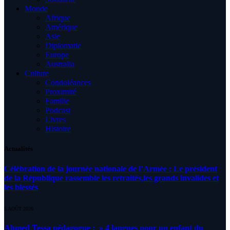
Monde
Afrique
Amérique
Asie
Diplomatie
Europe
Australia
Culture
Condoléances
Proximité
Famille
Podcast
Livres
Histoire
Actualités
Célébration de la journée nationale de l’Armée : Le président
de la République rassemble les retraités,les grands invalides et
les blessés
5 AOÛT 2026
Ahmed Tessa pédagogue : » 4 langues pour un enfant du