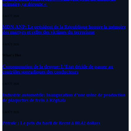
primaire, ça déroute «
4 AOÛT 2026
MDN-ANP: Le président de la République honore la mémoire
des martyrs et celles des victimes du terrorisme
4 AOÛT 2026
What's Hot
Consommation de la drogue: L’Etat décide de passer au
contrôles sporadiques des conducteurs
6 AOÛT 2026
Industrie automobile: Inauguration d’une usine de production
de plaquettes de frein à Réghaïa
5 AOÛT 2026
Pétrole : Le prix du baril de Brent à 80.42 dollars