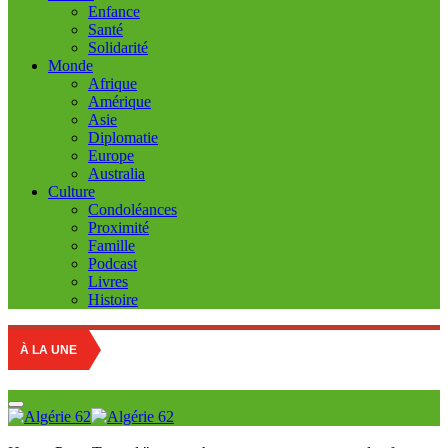
Enfance
Santé
Solidarité
Monde
Afrique
Amérique
Asie
Diplomatie
Europe
Australia
Culture
Condoléances
Proximité
Famille
Podcast
Livres
Histoire
À LA UNE