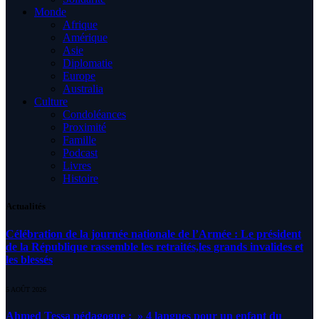
Monde
Afrique
Amérique
Asie
Diplomatie
Europe
Australia
Culture
Condoléances
Proximité
Famille
Podcast
Livres
Histoire
Actualités
Célébration de la journée nationale de l’Armée : Le président
de la République rassemble les retraités,les grands invalides et
les blessés
5 AOÛT 2026
Ahmed Tessa pédagogue : » 4 langues pour un enfant du