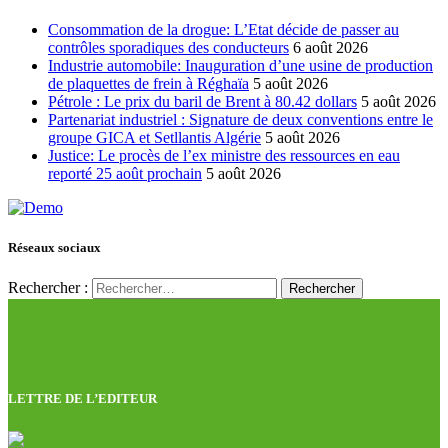
Consommation de la drogue: L’Etat décide de passer au
contrôles sporadiques des conducteurs
6 août 2026
Industrie automobile: Inauguration d’une usine de production
de plaquettes de frein à Réghaïa
5 août 2026
Pétrole : Le prix du baril de Brent à 80.42 dollars
5 août 2026
Partenariat industriel : Signature de deux conventions entre le
groupe GICA et Setllantis Algérie
5 août 2026
Justice: Le procès de l’ex ministre des ressources en eau
reporté 25 août prochain
5 août 2026
Réseaux sociaux
Rechercher :
LETTRE DE L’EDITEUR