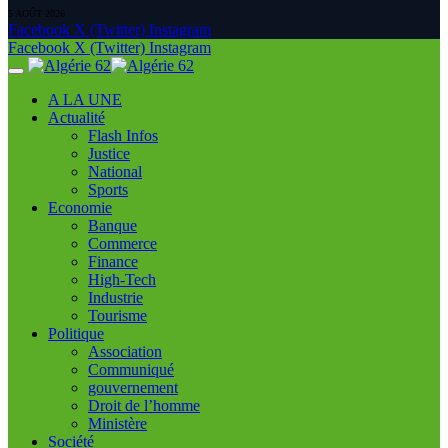
5 AOÛT 2026
Facebook
X (Twitter)
Instagram
Facebook
X (Twitter)
Instagram
A LA UNE
Actualité
Flash Infos
Justice
National
Sports
Economie
Banque
Commerce
Finance
High-Tech
Industrie
Tourisme
Politique
Association
Communiqué
gouvernement
Droit de l’homme
Ministère
Société