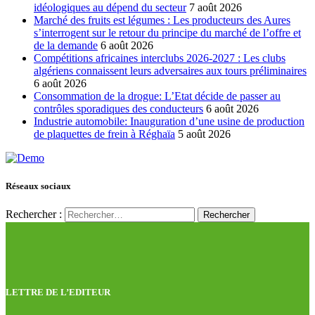
idéologiques au dépend du secteur
7 août 2026
Marché des fruits est légumes : Les producteurs des Aures
s’interrogent sur le retour du principe du marché de l’offre et
de la demande
6 août 2026
Compétitions africaines interclubs 2026-2027 : Les clubs
algériens connaissent leurs adversaires aux tours préliminaires
6 août 2026
Consommation de la drogue: L’Etat décide de passer au
contrôles sporadiques des conducteurs
6 août 2026
Industrie automobile: Inauguration d’une usine de production
de plaquettes de frein à Réghaïa
5 août 2026
Réseaux sociaux
Rechercher :
LETTRE DE L’EDITEUR