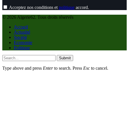
Acceptez nos conditions et
politique
accord.
© 2026 Algerie62. Tous droits réservés
Accueil
Actualité
Société
Economie
Politique
Submit
Type above and press
Enter
to search. Press
Esc
to cancel.