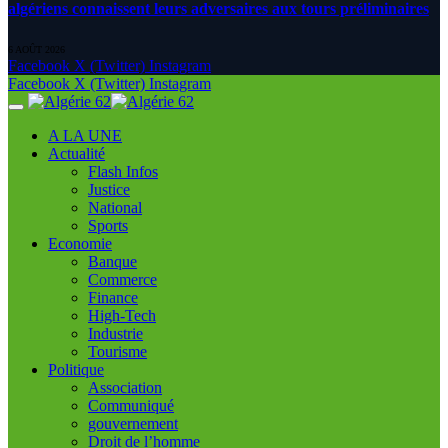
algériens connaissent leurs adversaires aux tours préliminaires
6 AOÛT 2026
Facebook
X (Twitter)
Instagram
Facebook
X (Twitter)
Instagram
A LA UNE
Actualité
Flash Infos
Justice
National
Sports
Economie
Banque
Commerce
Finance
High-Tech
Industrie
Tourisme
Politique
Association
Communiqué
gouvernement
Droit de l’homme