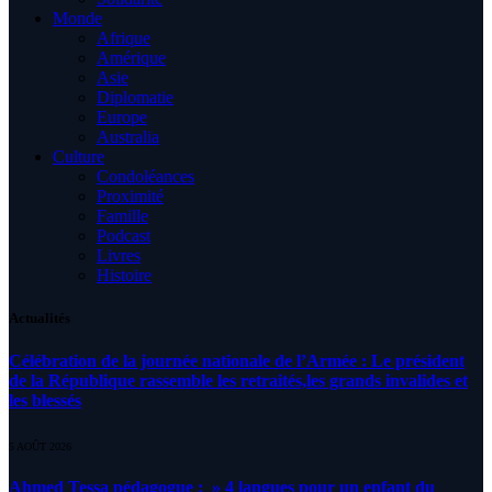
Monde
Afrique
Amérique
Asie
Diplomatie
Europe
Australia
Culture
Condoléances
Proximité
Famille
Podcast
Livres
Histoire
Actualités
Célébration de la journée nationale de l’Armée : Le président
de la République rassemble les retraités,les grands invalides et
les blessés
5 AOÛT 2026
Ahmed Tessa pédagogue : » 4 langues pour un enfant du