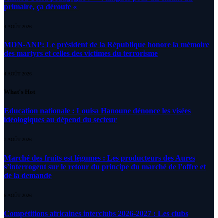
primaire, ça déroute «
4 AOÛT 2026
MDN-ANP: Le président de la République honore la mémoire
des martyrs et celles des victimes du terrorisme
4 AOÛT 2026
What's Hot
Education nationale : Louisa Hanoune dénonce les visées
idéologiques au dépend du secteur
7 AOÛT 2026
Marché des fruits est légumes : Les producteurs des Aures
s’interrogent sur le retour du principe du marché de l’offre et
de la demande
6 AOÛT 2026
Compétitions africaines interclubs 2026-2027 : Les clubs