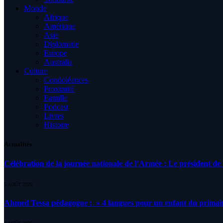
Monde
Afrique
Amérique
Asie
Diplomatie
Europe
Australia
Culture
Condoléances
Proximité
Famille
Podcast
Livres
Histoire
Actualités
Célébration de la journée nationale de l’Armée : Le président de l
5 AOÛT 2026
Ahmed Tessa pédagogue : » 4 langues pour un enfant du primair