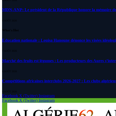
4 AOÛT 2026
MDN-ANP: Le président de la République honore la mémoire des m
4 AOÛT 2026
What's Hot
Education nationale : Louisa Hanoune dénonce les visées idéolog
7 AOÛT 2026
Marché des fruits est légumes : Les producteurs des Aures s’inte
6 AOÛT 2026
Compétitions africaines interclubs 2026-2027 : Les clubs algérien
6 AOÛT 2026
Facebook
X (Twitter)
Instagram
Facebook
X (Twitter)
Instagram