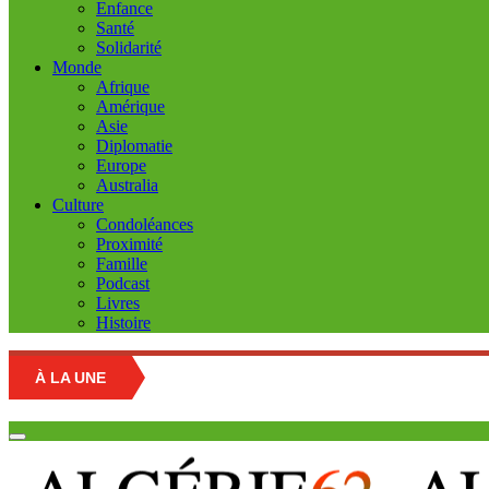
Enfance
Santé
Solidarité
Monde
Afrique
Amérique
Asie
Diplomatie
Europe
Australia
Culture
Condoléances
Proximité
Famille
Podcast
Livres
Histoire
À LA UNE
Educatio