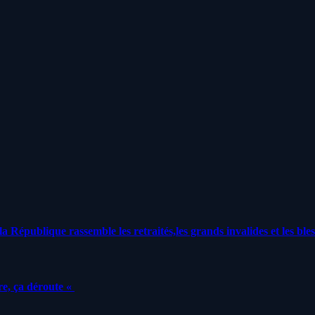
a République rassemble les retraités,les grands invalides et les bles
e, ça déroute «