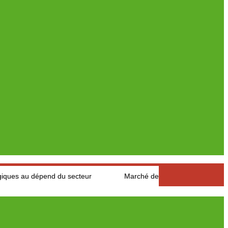
end du secteur
Marché des fruits est légumes : Les producteur