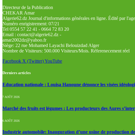
Directeur de la Publication
CHEKAR Amar
Algerie62.dz Journal d'informations générales en ligne. Édité par l'a
Numéro enrigistrement: 07/21
Tel 0554 57 22 41 - 0664 72 83 20
Email : contact@algerie62.dz -
amar2002dz@yahoo.fr
Siège: 22 rue Mohamed Layachi Belouizdad Alger
Nombre de Visiteurs: 500.000 Visiteurs/Mois. Réferenecement réel
Facebook
X (Twitter)
YouTube
Derniers articles
Education nationale : Louisa Hanoune dénonce les visées idéolog
7 AOÛT 2026
Marché des fruits est légumes : Les producteurs des Aures s’inte
6 AOÛT 2026
Industrie automobile: Inauguration d’une usine de production de