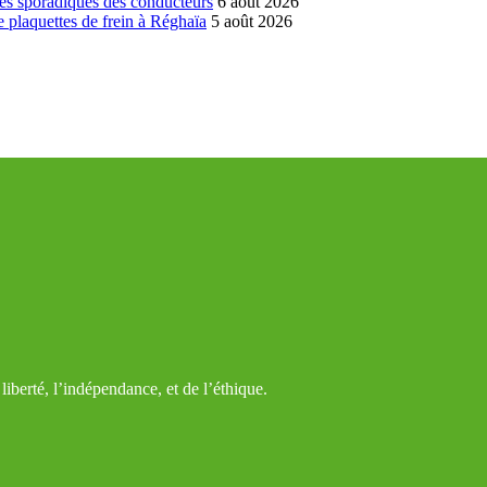
es sporadiques des conducteurs
6 août 2026
 plaquettes de frein à Réghaïa
5 août 2026
iberté, l’indépendance, et de l’éthique.