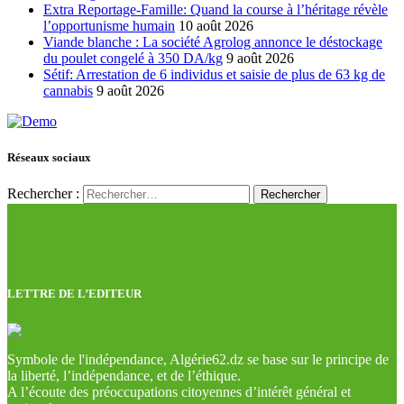
Extra Reportage-Famille: Quand la course à l’héritage révèle
l’opportunisme humain
10 août 2026
Viande blanche : La société Agrolog annonce le déstockage
du poulet congelé à 350 DA/kg
9 août 2026
Sétif: Arrestation de 6 individus et saisie de plus de 63 kg de
cannabis
9 août 2026
Réseaux sociaux
Rechercher :
LETTRE DE L’EDITEUR
Symbole de l'indépendance, Algérie62.dz se base sur le principe de
la liberté, l’indépendance, et de l’éthique.
A l’écoute des préoccupations citoyennes d’intérêt général et