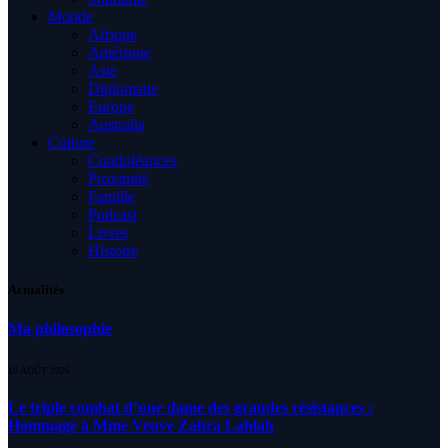
Monde
Afrique
Amérique
Asie
Diplomatie
Europe
Australia
Culture
Condoléances
Proximité
Famille
Podcast
Livres
Histoire
Actualités
Ma philosophie
10 AOÛT 2026
Le triple combat d’une dame des grandes résistances :
Hommage à Mme Veuve Zahra Lahlah