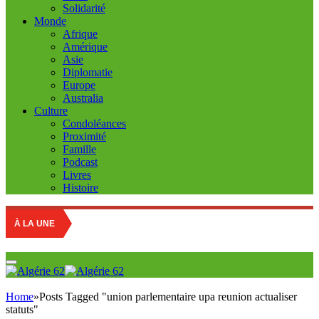
Solidarité
Monde
Afrique
Amérique
Asie
Diplomatie
Europe
Australia
Culture
Condoléances
Proximité
Famille
Podcast
Livres
Histoire
À LA UNE
Home
»
Posts Tagged "union parlementaire upa reunion actualiser
statuts"