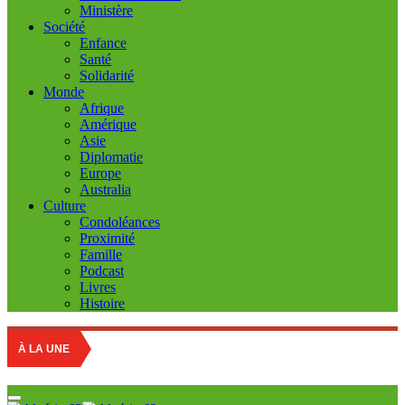
Ministère
Société
Enfance
Santé
Solidarité
Monde
Afrique
Amérique
Asie
Diplomatie
Europe
Australia
Culture
Condoléances
Proximité
Famille
Podcast
Livres
Histoire
Educat
À LA UNE