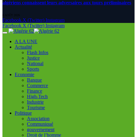
algériens connaissent leurs adversaires aux tours préliminaires
6 AOÛT 2026
Facebook
X (Twitter)
Instagram
Facebook
X (Twitter)
Instagram
A LA UNE
Actualité
Flash Infos
Justice
National
Sports
Economie
Banque
Commerce
Finance
High-Tech
Industrie
Tourisme
Politique
Association
Communiqué
gouvernement
Droit de l’homme