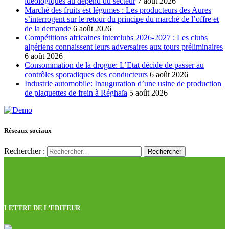
idéologiques au dépend du secteur
7 août 2026
Marché des fruits est légumes : Les producteurs des Aures
s’interrogent sur le retour du principe du marché de l’offre et
de la demande
6 août 2026
Compétitions africaines interclubs 2026-2027 : Les clubs
algériens connaissent leurs adversaires aux tours préliminaires
6 août 2026
Consommation de la drogue: L’Etat décide de passer au
contrôles sporadiques des conducteurs
6 août 2026
Industrie automobile: Inauguration d’une usine de production
de plaquettes de frein à Réghaïa
5 août 2026
Réseaux sociaux
Rechercher :
LETTRE DE L’EDITEUR