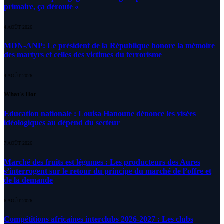
primaire, ça déroute «
4 AOÛT 2026
MDN-ANP: Le président de la République honore la mémoire
des martyrs et celles des victimes du terrorisme
4 AOÛT 2026
What's Hot
Education nationale : Louisa Hanoune dénonce les visées
idéologiques au dépend du secteur
7 AOÛT 2026
Marché des fruits est légumes : Les producteurs des Aures
s’interrogent sur le retour du principe du marché de l’offre et
de la demande
6 AOÛT 2026
Compétitions africaines interclubs 2026-2027 : Les clubs