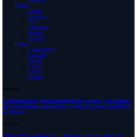
Monde
Afrique
Amérique
Asie
Diplomatie
Europe
Australia
Culture
Condoléances
Proximité
Famille
Podcast
Livres
Histoire
Actualités
Célébration de la journée nationale de l’Armée : Le président
de la République rassemble les retraités,les grands invalides et
les blessés
5 AOÛT 2026
Ahmed Tessa pédagogue : » 4 langues pour un enfant du