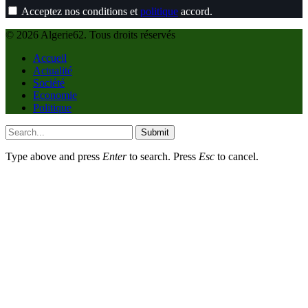
Acceptez nos conditions et
politique
accord.
© 2026 Algerie62. Tous droits réservés
Accueil
Actualité
Société
Economie
Politique
Submit
Type above and press
Enter
to search. Press
Esc
to cancel.