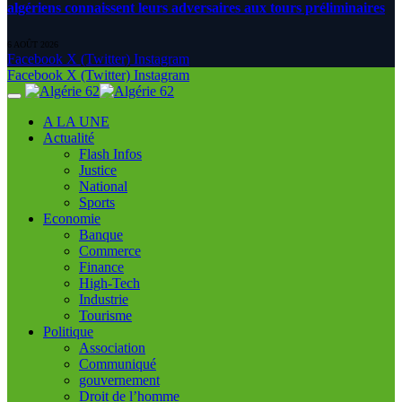
algériens connaissent leurs adversaires aux tours préliminaires
6 AOÛT 2026
Facebook
X (Twitter)
Instagram
Facebook
X (Twitter)
Instagram
A LA UNE
Actualité
Flash Infos
Justice
National
Sports
Economie
Banque
Commerce
Finance
High-Tech
Industrie
Tourisme
Politique
Association
Communiqué
gouvernement
Droit de l’homme