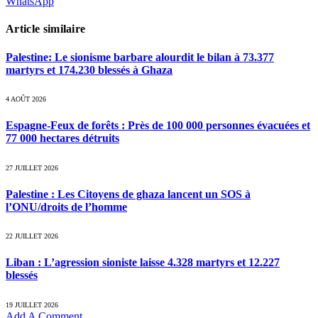
WhatsApp
Article similaire
Palestine: Le sionisme barbare alourdit le bilan à 73.377
martyrs et 174.230 blessés à Ghaza
4 AOÛT 2026
Espagne-Feux de forêts : Près de 100 000 personnes évacuées et
77 000 hectares détruits
27 JUILLET 2026
Palestine : Les Citoyens de ghaza lancent un SOS à
l’ONU/droits de l’homme
22 JUILLET 2026
Liban : L’agression sioniste laisse 4.328 martyrs et 12.227
blessés
19 JUILLET 2026
Add A Comment