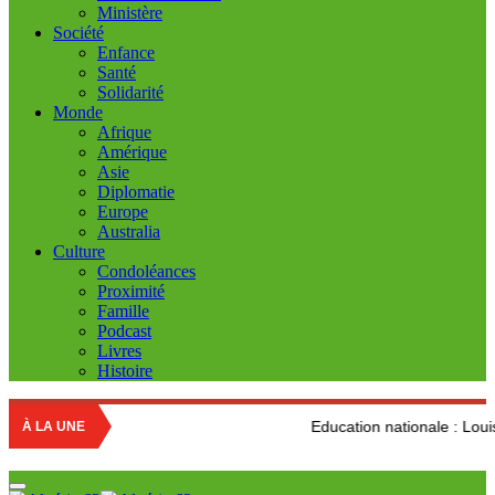
Ministère
Société
Enfance
Santé
Solidarité
Monde
Afrique
Amérique
Asie
Diplomatie
Europe
Australia
Culture
Condoléances
Proximité
Famille
Podcast
Livres
Histoire
Education nationale : Louisa Hanoune déno
À LA UNE