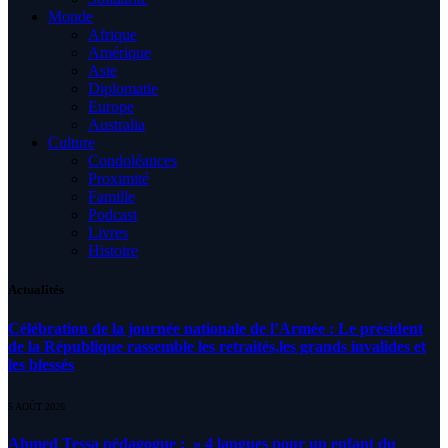
Monde
Afrique
Amérique
Asie
Diplomatie
Europe
Australia
Culture
Condoléances
Proximité
Famille
Podcast
Livres
Histoire
Actualités
Célébration de la journée nationale de l’Armée : Le président
de la République rassemble les retraités,les grands invalides et
les blessés
5 AOÛT 2026
Ahmed Tessa pédagogue : » 4 langues pour un enfant du