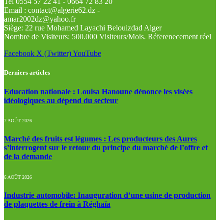
Tel 0554 57 22 41 - 0664 72 83 20
Email : contact@algerie62.dz -
amar2002dz@yahoo.fr
Siège: 22 rue Mohamed Layachi Belouizdad Alger
Nombre de Visiteurs: 500.000 Visiteurs/Mois. Réferenecement réel
Facebook
X (Twitter)
YouTube
Derniers articles
Education nationale : Louisa Hanoune dénonce les visées
idéologiques au dépend du secteur
7 AOÛT 2026
Marché des fruits est légumes : Les producteurs des Aures
s’interrogent sur le retour du principe du marché de l’offre et
de la demande
6 AOÛT 2026
Industrie automobile: Inauguration d’une usine de production
de plaquettes de frein à Réghaïa