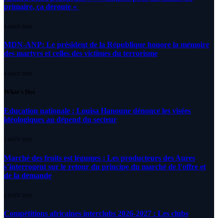
primaire, ça déroute «
4 AOÛT 2026
MDN-ANP: Le président de la République honore la mémoire
des martyrs et celles des victimes du terrorisme
4 AOÛT 2026
What's Hot
Education nationale : Louisa Hanoune dénonce les visées
idéologiques au dépend du secteur
7 AOÛT 2026
Marché des fruits est légumes : Les producteurs des Aures
s’interrogent sur le retour du principe du marché de l’offre et
de la demande
6 AOÛT 2026
Compétitions africaines interclubs 2026-2027 : Les clubs