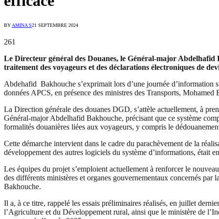
efficace
BY
AMINA S
21 SEPTEMBRE 2024
261
Le Directeur général des Douanes, le Général-major Abdelhafid Ba
traitement des voyageurs et des déclarations électroniques de dev
Abdehafid Bakhouche s’exprimait lors d’une journée d’information s
données APCS, en présence des ministres des Transports, Mohamed El
La Direction générale des douanes DGD, s’attèle actuellement, à prend
Général-major Abdelhafid Bakhouche, précisant que ce système compren
formalités douanières liées aux voyageurs, y compris le dédouanement
Cette démarche intervient dans le cadre du parachèvement de la réali
développement des autres logiciels du système d’informations, était e
Les équipes du projet s’emploient actuellement à renforcer le nouvea
des différents ministères et organes gouvernementaux concernés par la dé
Bakhouche.
Il a, à ce titre, rappelé les essais préliminaires réalisés, en juillet d
l’Agriculture et du Développement rural, ainsi que le ministère de l’In