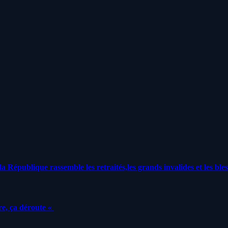
a République rassemble les retraités,les grands invalides et les bles
e, ça déroute «