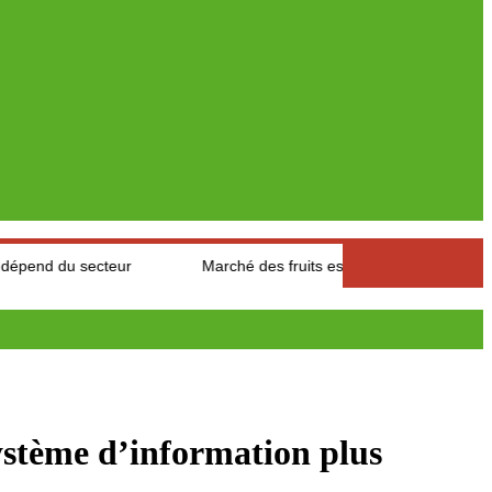
eur
Marché des fruits est légumes : Les producteurs des Aures
ème d’information plus