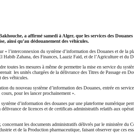
khouche, a affirmé samedi à Alger, que les services des Douanes s
ise, ainsi qu’au dédouanement des véhicules.
ur « l’interconnexion du système d’information des Douanes et de la 
 Habib Zahana, des Finances, Laaziz Faid, et de l’Agriculture et du D
re toutes les mesures à même de permettre la mise en service du système
ait les unités chargées de la délivrance des Titres de Passage en Doua
 des véhicules.
sation du nouveau système d’information des Douanes, entrée en servic
n cours, pour les lancer prochainement ».
u système d’information des douanes par une plateforme numérique perm
livrance de licences et de certificats administratifs relatifs aux opérat
ernier, concernant les documents administratifs délivrés par le ministère 
dustrie et de la Production pharmaceutique, faisant observer que ces ess