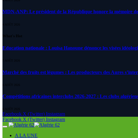
4 AOÛT 2026
MDN-ANP: Le président de la République honore la mémoire des m
4 AOÛT 2026
What's Hot
Education nationale : Louisa Hanoune dénonce les visées idéolog
7 AOÛT 2026
Marché des fruits est légumes : Les producteurs des Aures s’inte
6 AOÛT 2026
Compétitions africaines interclubs 2026-2027 : Les clubs algérien
6 AOÛT 2026
Facebook
X (Twitter)
Instagram
Facebook
X (Twitter)
Instagram
A LA UNE