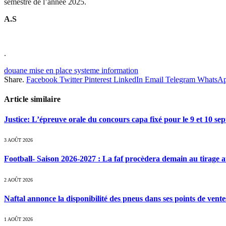
semestre de l’année 2025.
A.S
.
douane mise en place systeme information
Share.
Facebook
Twitter
Pinterest
LinkedIn
Email
Telegram
WhatsA
Article similaire
Justice: L’épreuve orale du concours capa fixé pour le 9 et 10 s
3 AOÛT 2026
Football- Saison 2026-2027 : La faf procèdera demain au tirage a
2 AOÛT 2026
Naftal annonce la disponibilité des pneus dans ses points de vente
1 AOÛT 2026