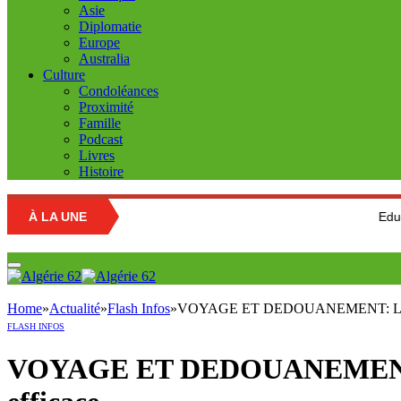
Asie
Diplomatie
Europe
Australia
Culture
Condoléances
Proximité
Famille
Podcast
Livres
Histoire
À LA UNE
Education national
Home
»
Actualité
»
Flash Infos
»
VOYAGE ET DEDOUANEMENT: La douane
FLASH INFOS
VOYAGE ET DEDOUANEMENT: La 