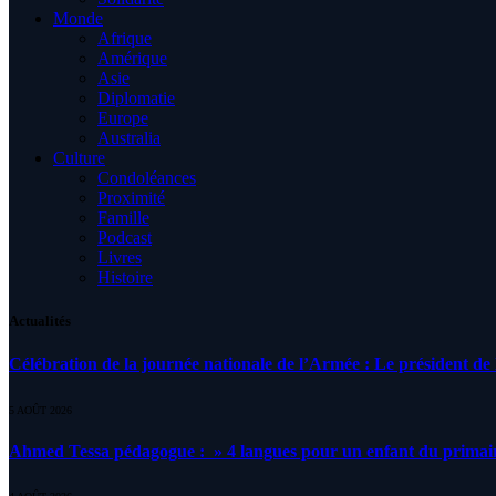
Monde
Afrique
Amérique
Asie
Diplomatie
Europe
Australia
Culture
Condoléances
Proximité
Famille
Podcast
Livres
Histoire
Actualités
Célébration de la journée nationale de l’Armée : Le président de l
5 AOÛT 2026
Ahmed Tessa pédagogue : » 4 langues pour un enfant du primair