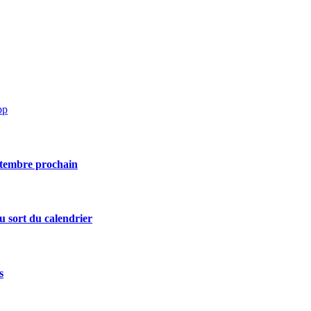
pp
eptembre prochain
u sort du calendrier
s