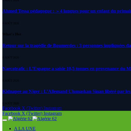
5 AOÛT 2026
Ahmed Tessa pédagogue : » 4 langues pour un enfant du primair
4 AOÛT 2026
What's Hot
Retour sur la tragédie de Boumerdes : 3 personnes impliquées d
8 AOÛT 2026
Narcotrafic : L’Espagne a saisie 10,5 tonnes en provenance du 
8 AOÛT 2026
Kidnapee au Niger : L’Allemand Ulumaskan Sinan libéré par les s
8 AOÛT 2026
Facebook
X (Twitter)
Instagram
Facebook
X (Twitter)
Instagram
A LA UNE