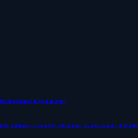
écolonisation à la vie à la mort
a République rassemble les retraités,les grands invalides et les bles