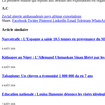
La première édition qui répond aux besoins des exportations est orga
A.C
Zeclaf algerie ambassadeurs pays afrique exportations
Share.
Facebook
Twitter
Pinterest
LinkedIn
Email
Telegram
WhatsA
Article similaire
Narcotrafic : L’Espagne a saisie 10,5 tonnes en provenance du 
8 AOÛT 2026
Kidnapee au Niger : L’Allemand Ulumaskan Sinan libéré par les s
8 AOÛT 2026
Tabagisme: Un citoyen a économisé 1 000 000 da en 7 ans
8 AOÛT 2026
Education nationale : Louisa Hanoune dénonce les visées idéolog
7 AOÛT 2026