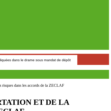
s le drame sous mandat de dépôt
Narcotrafic : L’Espagne a s
ues dans les accords de la ZECLAF
RTATION ET DE LA