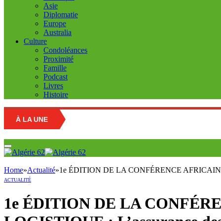
Asie
Diplomatie
Europe
Australia
Culture
Condoléances
Proximité
Famille
Podcast
Livres
Histoire
À LA UNE
Home
»
Actualité
»
1e ÉDITION DE LA CONFÉRENCE AFRICAINE DE 
ACTUALITÉ
1e ÉDITION DE LA CONFÉR