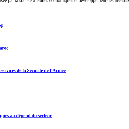
nisée par la société d’études économiques et développement des investi
pp
Maroc
ervices de la Sécurité de l’Armée
iques au dépend du secteur