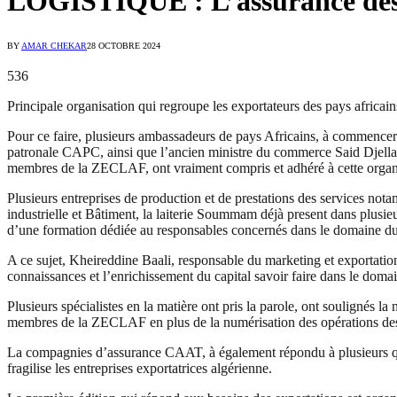
LOGISTIQUE : L’assurance des 
BY
AMAR CHEKAR
28 OCTOBRE 2024
536
Principale organisation qui regroupe les exportateurs des pays africa
Pour ce faire, plusieurs ambassadeurs de pays Africains, à commence
patronale CAPC, ainsi que l’ancien ministre du commerce Said Djellab
membres de la ZECLAF, ont vraiment compris et adhéré à cette organis
Plusieurs entreprises de production et de prestations des services no
industrielle et Bâtiment, la laiterie Soummam déjà present dans plusieu
d’une formation dédiée au responsables concernés dans le domaine du
A ce sujet, Kheireddine Baali, responsable du marketing et exportati
connaissances et l’enrichissement du capital savoir faire dans le doma
Plusieurs spécialistes en la matière ont pris la parole, ont soulignés l
membres de la ZECLAF en plus de la numérisation des opérations des
La compagnies d’assurance CAAT, à également répondu à plusieurs ques
fragilise les entreprises exportatrices algérienne.