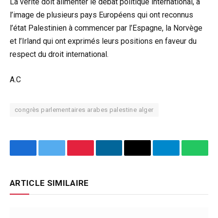
La vérité doit alimenter le débat politique international, à
l’image de plusieurs pays Européens qui ont reconnus
l’état Palestinien à commencer par l’Espagne, la Norvège
et l’Irland qui ont exprimés leurs positions en faveur du
respect du droit international.
A.C
congrès parlementaires arabes palestine alger
Facebook
Twitter
Pinterest
LinkedIn
Email
Telegram
What
ARTICLE SIMILAIRE