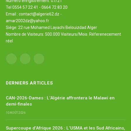
Numéro enrigistrement: 07/21
Tel 0554 57 22 41 - 0664 72 83 20
Email : contact@algerie62.dz -
amar2002dz@yahoo.fr
Siège: 22 rue Mohamed Layachi Belouizdad Alger
Nombre de Visiteurs: 500.000 Visiteurs/Mois. Réferenecement
réel
Facebook
X
YouTube
(Twitter)
DERNIERS ARTICLES
CAN-2026-Dames : L’Algérie affrontera le Malawi en
demi-finales
10 AOÛT 2026
Supercoupe d’Afrique 2026 : L’USMA et les Sud Africains,