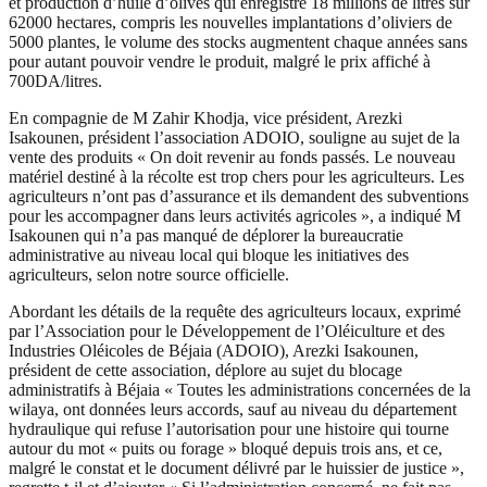
et production d’huile d’olives qui enregistre 18 millions de litres sur
62000 hectares, compris les nouvelles implantations d’oliviers de
5000 plantes, le volume des stocks augmentent chaque années sans
pour autant pouvoir vendre le produit, malgré le prix affiché à
700DA/litres.
En compagnie de M Zahir Khodja, vice président, Arezki
Isakounen, président l’association ADOIO, souligne au sujet de la
vente des produits « On doit revenir au fonds passés. Le nouveau
matériel destiné à la récolte est trop chers pour les agriculteurs. Les
agriculteurs n’ont pas d’assurance et ils demandent des subventions
pour les accompagner dans leurs activités agricoles », a indiqué M
Isakounen qui n’a pas manqué de déplorer la bureaucratie
administrative au niveau local qui bloque les initiatives des
agriculteurs, selon notre source officielle.
Abordant les détails de la requête des agriculteurs locaux, exprimé
par l’Association pour le Développement de l’Oléiculture et des
Industries Oléicoles de Béjaia (ADOIO), Arezki Isakounen,
président de cette association, déplore au sujet du blocage
administratifs à Béjaia « Toutes les administrations concernées de la
wilaya, ont données leurs accords, sauf au niveau du département
hydraulique qui refuse l’autorisation pour une histoire qui tourne
autour du mot « puits ou forage » bloqué depuis trois ans, et ce,
malgré le constat et le document délivré par le huissier de justice »,