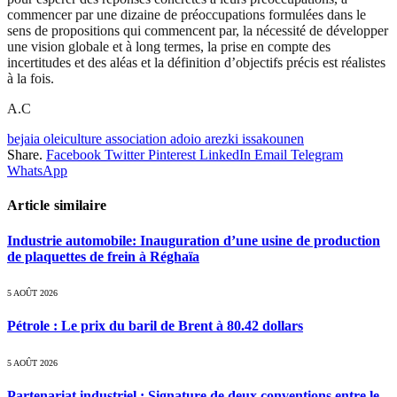
commencer par une dizaine de préoccupations formulées dans le
sens de propositions qui commencent par, la nécessité de développer
une vision globale et à long termes, la prise en compte des
incertitudes et des aléas et la définition d’objectifs précis est réalistes
à la fois.
A.C
bejaia oleiculture association adoio arezki issakounen
Share.
Facebook
Twitter
Pinterest
LinkedIn
Email
Telegram
WhatsApp
Article similaire
Industrie automobile: Inauguration d’une usine de production
de plaquettes de frein à Réghaïa
5 AOÛT 2026
Pétrole : Le prix du baril de Brent à 80.42 dollars
5 AOÛT 2026
Partenariat industriel : Signature de deux conventions entre le