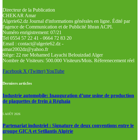
Directeur de la Publication
CHEKAR Amar
Algerie62.dz Journal d'informations générales en ligne. Édité par
l'agence de Communication et de Publicité Ithran ACPI.
Numéro enrigistrement: 07/21
Tel 0554 57 22 41 - 0664 72 83 20
Email : contact@algerie62.dz -
amar2002dz@yahoo.fr
Siège: 22 rue Mohamed Layachi Belouizdad Alger
Nombre de Visiteurs: 500.000 Visiteurs/Mois. Réferenecement réel
Facebook
X (Twitter)
YouTube
Derniers articles
Industrie automobile: Inauguration d’une usine de production
de plaquettes de frein à Réghaïa
5 AOÛT 2026
Partenariat industriel : Signature de deux conventions entre le
groupe GICA et Setllantis Algérie