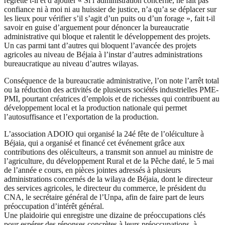
regrette t-il et d’ajouter « Si l’administration concerné, ne fait pas
confiance ni à moi ni au huissier de justice, n’a qu’a se déplacer sur
les lieux pour vérifier s’il s’agit d’un puits ou d’un forage », fait t-il
savoir en guise d’arguement pour dénoncer la bureaucratie
administrative qui bloque et ralentit le développement des projets.
Un cas parmi tant d’autres qui bloquent l’avancée des projets
agricoles au niveau de Béjaia à l’instar d’autres administrations
bureaucratique au niveau d’autres wilayas.
Conséquence de la bureaucratie administrative, l’on note l’arrêt total
ou la réduction des activités de plusieurs sociétés industrielles PME-
PMI, pourtant créatrices d’emplois et de richesses qui contribuent au
développement local et la production nationale qui permet
l’autosuffisance et l’exportation de la production.
L’association ADOIO qui organisé la 24é fête de l’oléiculture à
Béjaia, qui a organisé et financé cet événement grâce aux
contributions des oléiculteurs, a transmit son annuel au ministre de
l’agriculture, du développement Rural et de la Pêche daté, le 5 mai
de l’année e cours, en pièces jointes adressés à plusieurs
administrations concernés de la wilaya de Béjaia, dont le directeur
des services agricoles, le directeur du commerce, le président du
CNA, le secrétaire général de l’Unpa, afin de faire part de leurs
préoccupation d’intérêt général.
Une plaidoirie qui enregistre une dizaine de préoccupations clés
pour espérer des réponses concrètes à leurs préoccupations, à