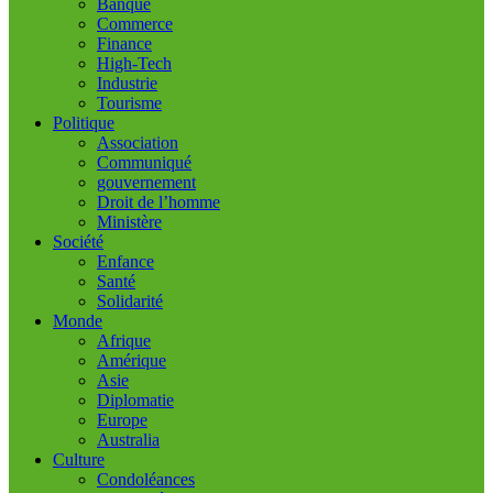
Banque
Commerce
Finance
High-Tech
Industrie
Tourisme
Politique
Association
Communiqué
gouvernement
Droit de l’homme
Ministère
Société
Enfance
Santé
Solidarité
Monde
Afrique
Amérique
Asie
Diplomatie
Europe
Australia
Culture
Condoléances