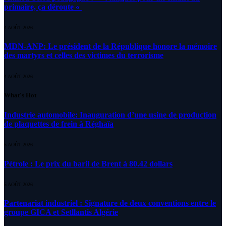
primaire, ça déroute «
4 AOÛT 2026
MDN-ANP: Le président de la République honore la mémoire
des martyrs et celles des victimes du terrorisme
4 AOÛT 2026
What's Hot
Industrie automobile: Inauguration d’une usine de production
de plaquettes de frein à Réghaïa
5 AOÛT 2026
Pétrole : Le prix du baril de Brent à 80.42 dollars
5 AOÛT 2026
Partenariat industriel : Signature de deux conventions entre le
groupe GICA et Setllantis Algérie