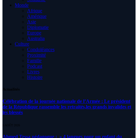
Monde
Afrique
Amérique
Asie
Diplomatie
Europe
Australia
Culture
Condoléances
Proximité
Famille
Podcast
Livres
Histoire
Actualités
Célébration de la journée nationale de l’Armée : Le président
de la République rassemble les retraités,les grands invalides et
les blessés
5 AOÛT 2026
Ahmed Tessa pédagogue : » 4 langues pour un enfant du