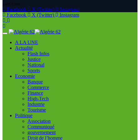
5 AOÛT 2026
Facebook
X (Twitter)
Instagram
Facebook
X (Twitter)
Instagram
A LA UNE
Actualité
Flash Infos
Justice
National
Sports
Economie
Banque
Commerce
Finance
High-Tech
Industrie
Tourisme
Politique
Association
Communiqué
gouvernement
Droit de l’homme