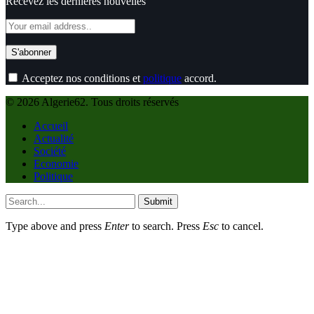
Recevez les dernières nouvelles
Acceptez nos conditions et
politique
accord.
© 2026 Algerie62. Tous droits réservés
Accueil
Actualité
Société
Economie
Politique
Submit
Type above and press
Enter
to search. Press
Esc
to cancel.