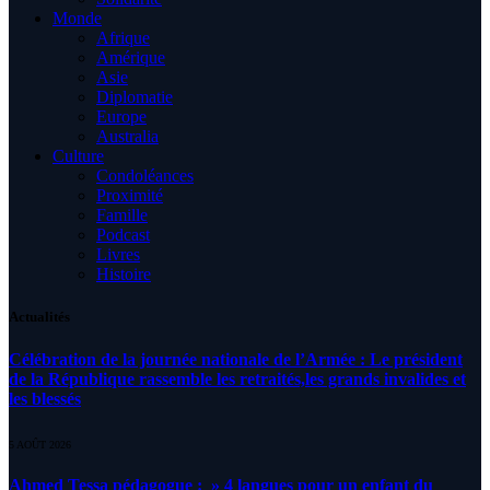
Monde
Afrique
Amérique
Asie
Diplomatie
Europe
Australia
Culture
Condoléances
Proximité
Famille
Podcast
Livres
Histoire
Actualités
Célébration de la journée nationale de l’Armée : Le président
de la République rassemble les retraités,les grands invalides et
les blessés
5 AOÛT 2026
Ahmed Tessa pédagogue : » 4 langues pour un enfant du