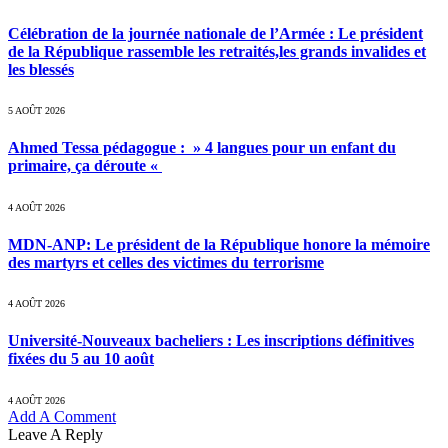
Célébration de la journée nationale de l’Armée : Le président
de la République rassemble les retraités,les grands invalides et
les blessés
5 AOÛT 2026
Ahmed Tessa pédagogue : » 4 langues pour un enfant du
primaire, ça déroute «
4 AOÛT 2026
MDN-ANP: Le président de la République honore la mémoire
des martyrs et celles des victimes du terrorisme
4 AOÛT 2026
Université-Nouveaux bacheliers : Les inscriptions définitives
fixées du 5 au 10 août
4 AOÛT 2026
Add A Comment
Leave A Reply