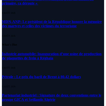
primaire, ça déroute «
4 AOÛT 2026
MDN-ANP: Le président de la République honore la mémoire
des martyrs et celles des victimes du terrorisme
4 AOÛT 2026
What's Hot
Industrie automobile: Inauguration d’une usine de production
de plaquettes de frein à Réghaïa
5 AOÛT 2026
Pétrole : Le prix du baril de Brent à 80.42 dollars
5 AOÛT 2026
Partenariat industriel : Signature de deux conventions entre le
groupe GICA et Setllantis Algérie